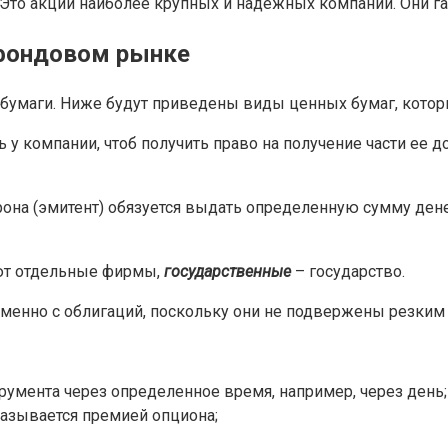
. Это акции наиболее крупных и надежных компаний. Они 
 фондовом рынке
умаги. Ниже будут приведены виды ценных бумаг, котор
 у компании, чтоб получить право на получение части ее 
орона (эмитент) обязуется выдать определенную сумму де
ают отдельные фирмы,
государственные
– государство.
енно с облигаций, поскольку они не подвержены резким
румента через определенное время, например, через день;
называется премией опциона;