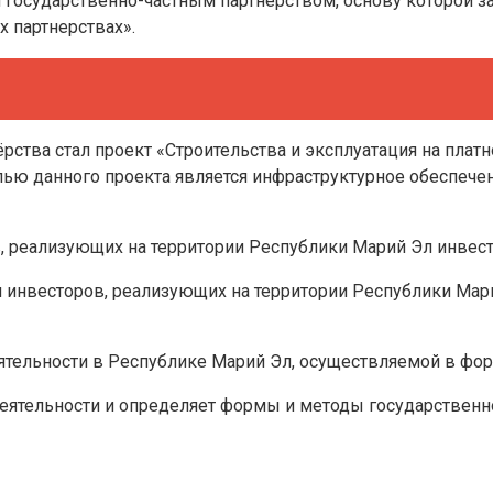
осударственно-частным партнерством, основу которой зал
х партнерствах».
тва стал проект «Строительства и эксплуатация на платной
лью данного проекта является инфраструктурное обеспеч
 реализующих на территории Республики Марий Эл инвест
инвесторов, реализующих на территории Республики Мари
деятельности в Республике Марий Эл, осуществляемой в ф
деятельности и определяет формы и методы государственн