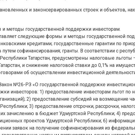
новленных и законсервированных строек и объектов, нах
 и методы государственной поддержки инвесторам.
оставляет следующие формы и методы государственной по
анковскими кредитами; государственные гарантии по при
в путем софинансирования; гранты. В соответствии с респ
еспублики Татарстан, предусмотрены налоговые льготы — 
тарстан, и снижение налоговой ставки до 0,1% на имущес
оговорами об осуществлении инвестиционной деятельности
т Закон №26-РЗ «О государственной поддержке инвестицио
ржки инвесторов: 1) предоставление инвесторам льгот по 
организаций); 2) предоставление субсидий на возмещение 
еспублики; 3) предоставление отсрочки, рассрочки, налог
их зачислению в бюджет Удмуртской Республики; 4) предо
иционных проектов Удмуртской Республики; 6) информаци
нии заявок на получение софинансирования из федеральны