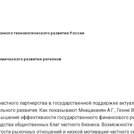
нного технологического развития России
омического развития регионов
частного партнерства в государственной поддержке актуа
ьного развития. Как показывают Мнацаканян А.Г., Генне В.
овышения эффективности государственного финансового р
ства общественных благ частного бизнеса. Возможности 
тости рыночных отношений и низкой мотивации частного се