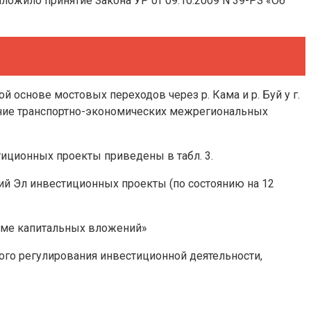
ожило принятие Закона УР от 09.10.2009 N 39-РЗ «Об
 основе мостовых переходов через р. Кама и р. Буй у г.
ение транспортно-экономических межрегиональных
иционных проекты приведены в табл. 3.
й Эл инвестиционных проекты (по состоянию на 12
орме капитальных вложений»
ого регулирования инвестиционной деятельности,