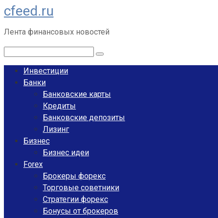
cfeed.ru
Перейти
к
Лента финансовых новостей
контенту
Поиск:
Инвестиции
Банки
Банковские карты
Кредиты
Банковские депозиты
Лизинг
Бизнес
Бизнес идеи
Forex
Брокеры форекс
Торговые советники
Стратегии форекс
Бонусы от брокеров