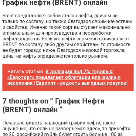
График нефти (BRENT) онлайн
Brent представляет собой эталон нефти, причем не
только по составу, но также благодаря своим качествам
и свойства. Именно такой сорт выступает максимально
оптимальным для производства и переработки
нефтепродуктов. Если же нефти серьезно отличается от
BRENT по составу либо другим свойствам, то стоимости
ее будет гораздо ниже. Благодаря мировой торговле,
цены на нефть определяются только рынком.
Читать статью
В долларах под 7% годовых:
«Евроторг» предлагает облигации для юрлиц и
населения | Евроопт - радость выгодных покупок!
7 thoughts on “ График Нефти
(BRENT) онлайн ”
Печально видеть падающий график нефти, такое
ощущение, что если не развернемся здесь, то принефти
по 20, российский рубль будет стоить больше 100 за