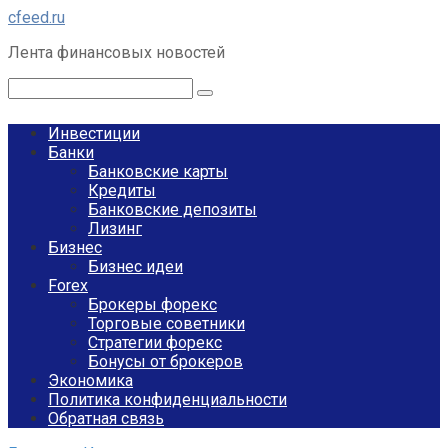
Перейти
cfeed.ru
к
Лента финансовых новостей
контенту
Поиск:
Инвестиции
Банки
Банковские карты
Кредиты
Банковские депозиты
Лизинг
Бизнес
Бизнес идеи
Forex
Брокеры форекс
Торговые советники
Стратегии форекс
Бонусы от брокеров
Экономика
Политика конфиденциальности
Обратная связь