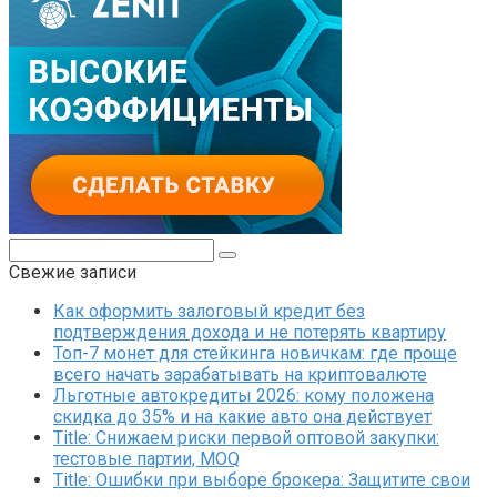
Поиск:
Свежие записи
Как оформить залоговый кредит без
подтверждения дохода и не потерять квартиру
Топ-7 монет для стейкинга новичкам: где проще
всего начать зарабатывать на криптовалюте
Льготные автокредиты 2026: кому положена
скидка до 35% и на какие авто она действует
Title: Снижаем риски первой оптовой закупки:
тестовые партии, MOQ
Title: Ошибки при выборе брокера: Защитите свои