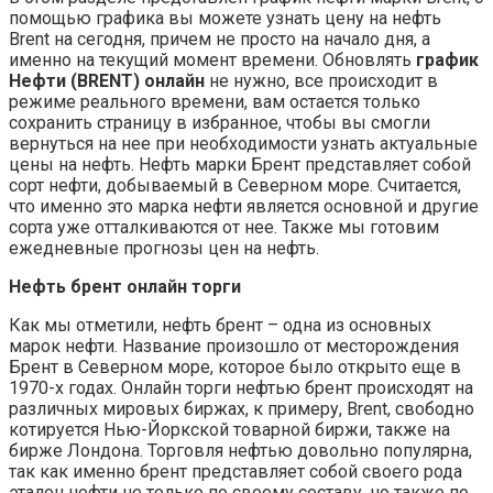
помощью графика вы можете узнать цену на нефть
Brent на сегодня, причем не просто на начало дня, а
именно на текущий момент времени. Обновлять
график
Нефти (BRENT) онлайн
не нужно, все происходит в
режиме реального времени, вам остается только
сохранить страницу в избранное, чтобы вы смогли
вернуться на нее при необходимости узнать актуальные
цены на нефть. Нефть марки Брент представляет собой
сорт нефти, добываемый в Северном море. Считается,
что именно это марка нефти является основной и другие
сорта уже отталкиваются от нее. Также мы готовим
ежедневные прогнозы цен на нефть.
Нефть брент онлайн торги
Как мы отметили, нефть брент – одна из основных
марок нефти. Название произошло от месторождения
Брент в Северном море, которое было открыто еще в
1970-х годах. Онлайн торги нефтью брент происходят на
различных мировых биржах, к примеру, Brent, свободно
котируется Нью-Йоркской товарной биржи, также на
бирже Лондона. Торговля нефтью довольно популярна,
так как именно брент представляет собой своего рода
эталон нефти не только по своему составу, но также по