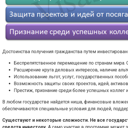
Достоинства получения гражданства путем инвестирован
Беспрепятственное перемещение по странам мира. О
Расширение круга деловых интересов, наличие аль
Использование льгот, услуг, государственных посо
Возможность защиты своих проектов, идей, активов 
Престиж, признание среди более успешных коллег и
В любом государстве найдется ниша, финансовые вложен
обеспечиваются специальные условия для людей, подде
Существуют и некоторые сложности. Не все государ
средств инвестору.
А само участие в программе может з