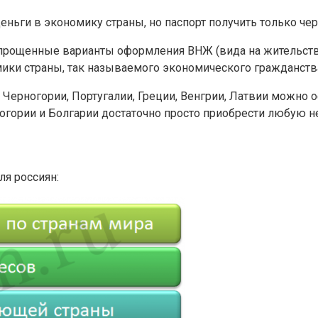
ьги в экономику страны, но паспорт получить только чере
прощенные варианты оформления ВНЖ (вида на жительство
мики страны, так называемого экономического гражданств
ии, Черногории, Португалии, Греции, Венгрии, Латвии мож
рногории и Болгарии достаточно просто приобрести любую 
я россиян: