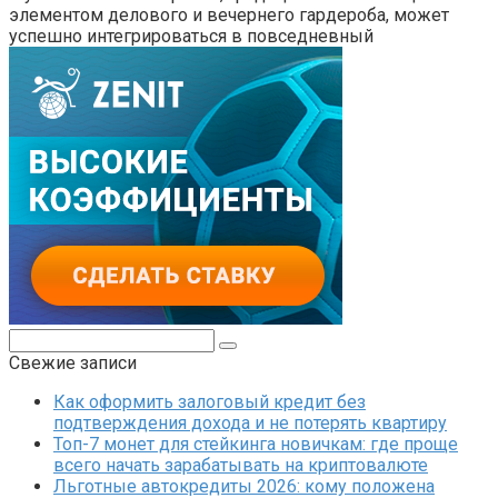
элементом делового и вечернего гардероба, может
успешно интегрироваться в повседневный
Поиск:
Свежие записи
Как оформить залоговый кредит без
подтверждения дохода и не потерять квартиру
Топ-7 монет для стейкинга новичкам: где проще
всего начать зарабатывать на криптовалюте
Льготные автокредиты 2026: кому положена