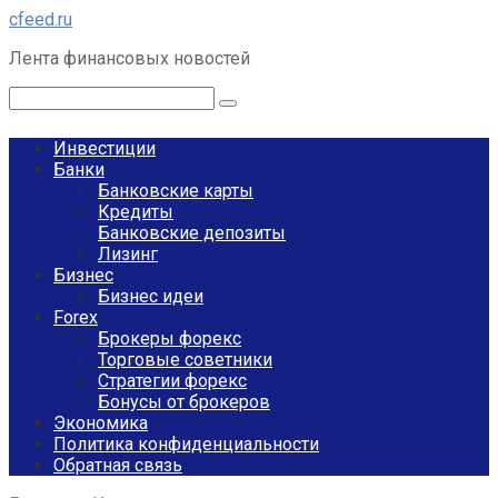
Перейти
cfeed.ru
к
Лента финансовых новостей
контенту
Поиск:
Инвестиции
Банки
Банковские карты
Кредиты
Банковские депозиты
Лизинг
Бизнес
Бизнес идеи
Forex
Брокеры форекс
Торговые советники
Стратегии форекс
Бонусы от брокеров
Экономика
Политика конфиденциальности
Обратная связь