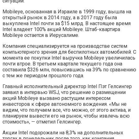
ситуации.
Mobileye, основанная в Израиле в 1999 году, вышла на
открытый рынок в 2014 году, а в 2017 году была
выкуплена Intel почти за $15 млрд. В настоящее время
Intel владеет 100% акций Mobileye. Штаб-квартира
Mobileye остается в Иерусалиме.
Компания специализируется на производстве систем
компьютерного зрения для беспилотных автомобилей. С
момента ее покупки Intel выручка Mobileye увеличилась
почти втрое. В третьем квартале текущего года она
составила $326 млн, повысившись на 39% по сравнению
с тем же периодом прошлого года.
Главный исполнительный директор Intel Пэт Гелсингер
заявил в интервью WSJ, что решение о размещении
акций Mobileye вызвано растущим интересом
инвесторов к сфере автономного вождения. «Мы не
видим, что получаем все, что можно, от этого актива, и
планируем вывести его на рынок, чтобы извлечь всю
стоимость», — отметил Гелсингер.
Акции Intel подорожали на 8,3% на дополнительных
торгах в понедельник после того, как компания