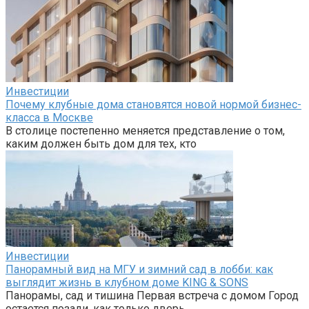
Инвестиции
Почему клубные дома становятся новой нормой бизнес-
класса в Москве
В столице постепенно меняется представление о том,
каким должен быть дом для тех, кто
Инвестиции
Панорамный вид на МГУ и зимний сад в лобби: как
выглядит жизнь в клубном доме KING & SONS
Панорамы, сад и тишина Первая встреча с домом Город
остается позади, как только дверь