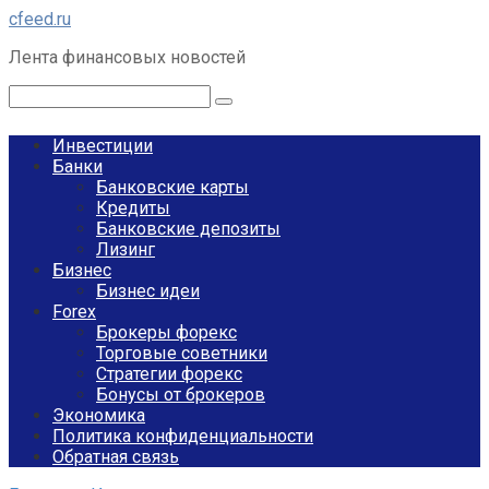
Перейти
cfeed.ru
к
Лента финансовых новостей
контенту
Поиск:
Инвестиции
Банки
Банковские карты
Кредиты
Банковские депозиты
Лизинг
Бизнес
Бизнес идеи
Forex
Брокеры форекс
Торговые советники
Стратегии форекс
Бонусы от брокеров
Экономика
Политика конфиденциальности
Обратная связь