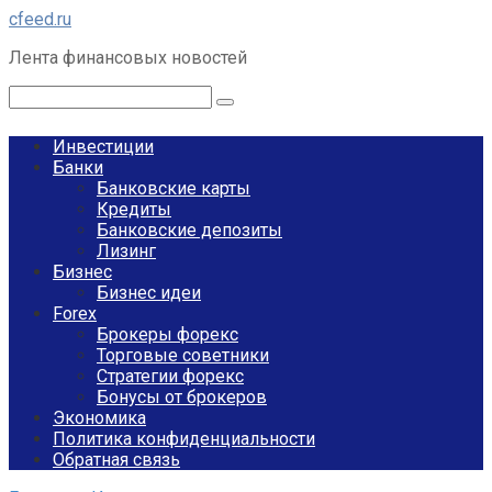
Перейти
cfeed.ru
к
Лента финансовых новостей
контенту
Поиск:
Инвестиции
Банки
Банковские карты
Кредиты
Банковские депозиты
Лизинг
Бизнес
Бизнес идеи
Forex
Брокеры форекс
Торговые советники
Стратегии форекс
Бонусы от брокеров
Экономика
Политика конфиденциальности
Обратная связь