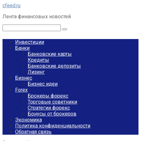
Перейти
cfeed.ru
к
Лента финансовых новостей
контенту
Поиск:
Инвестиции
Банки
Банковские карты
Кредиты
Банковские депозиты
Лизинг
Бизнес
Бизнес идеи
Forex
Брокеры форекс
Торговые советники
Стратегии форекс
Бонусы от брокеров
Экономика
Политика конфиденциальности
Обратная связь