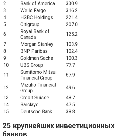
2
Bank of America
330.9
3
Wells Fargo
316.2
4
HSBC Holdings
221.4
5
Citigroup
207.0
Royal Bank of
6
125.2
Canada
7
Morgan Stanley
103.9
8
BNP Paribas
102.4
9
Goldman Sachs
100.3
10
UBS Group
77.7
Sumitomo Mitsui
11
67.9
Financial Group
Mizuho Financial
12
49.6
Group
13
Credit Suisse
48.7
14
Barclays
47.5
15
Deutsche Bank
38.8
25 крупнейших инвестиционных
банков