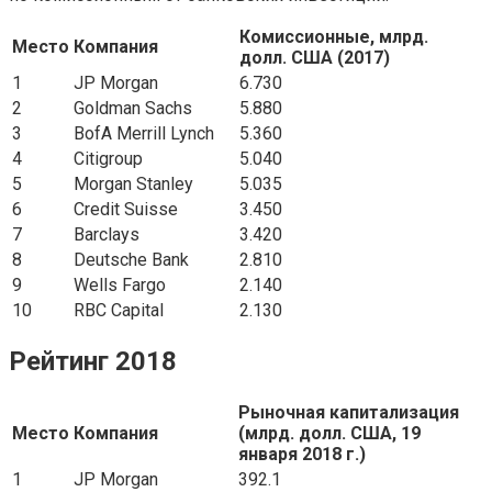
Комиссионные
,
млрд
.
Место
Компания
долл
.
США
(2017)
1
JP Morgan
6.730
2
Goldman Sachs
5.880
3
BofA Merrill Lynch
5.360
4
Citigroup
5.040
5
Morgan Stanley
5.035
6
Credit Suisse
3.450
7
Barclays
3.420
8
Deutsche Bank
2.810
9
Wells Fargo
2.140
10
RBC Capital
2.130
Рейтинг 2018
Рыночная капитализация
Место
Компания
(млрд. долл. США, 19
января 2018 г.)
1
JP Morgan
392.1