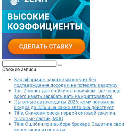
Поиск:
Свежие записи
Как оформить залоговый кредит без
подтверждения дохода и не потерять квартиру
Топ-7 монет для стейкинга новичкам: где проще
всего начать зарабатывать на криптовалюте
Льготные автокредиты 2026: кому положена
скидка до 35% и на какие авто она действует
Title: Снижаем риски первой оптовой закупки:
тестовые партии, MOQ
Title: Ошибки при выборе брокера: Защитите свои
инвестиции и средства