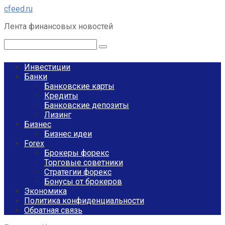
Перейти
cfeed.ru
к
Лента финансовых новостей
контенту
Поиск:
Инвестиции
Банки
Банковские карты
Кредиты
Банковские депозиты
Лизинг
Бизнес
Бизнес идеи
Forex
Брокеры форекс
Торговые советники
Стратегии форекс
Бонусы от брокеров
Экономика
Политика конфиденциальности
Обратная связь