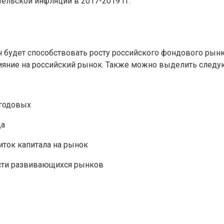
ельской инфляции в 2017-2019 гг.
 будет способствовать росту российского фондового рынк
ияние на российский рынок. Также можно выделить следу
 годовых
да
иток капитала на рынок
ости развивающихся рынков