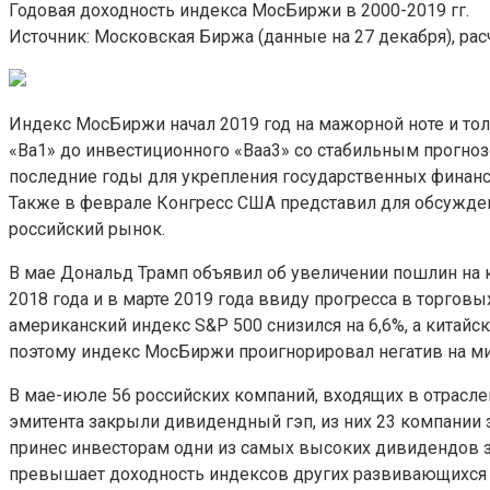
Годовая доходность индекса МосБиржи в 2000-2019 гг.
Источник: Московская Биржа (данные на 27 декабря), рас
Индекс МосБиржи начал 2019 год на мажорной ноте и тол
«Ba1» до инвестиционного «Baa3» со стабильным прогно
последние годы для укрепления государственных финанс
Также в феврале Конгресс США представил для обсужден
российский рынок.
В мае Дональд Трамп объявил об увеличении пошлин на 
2018 года и в марте 2019 года ввиду прогресса в торг
американский индекс S&P 500 снизился на 6,6%, а китайс
поэтому индекс МосБиржи проигнорировал негатив на ми
В мае-июле 56 российских компаний, входящих в отрасле
эмитента закрыли дивидендный гэп, из них 23 компании 
принес инвесторам одни из самых высоких дивидендов за
превышает доходность индексов других развивающихся и 