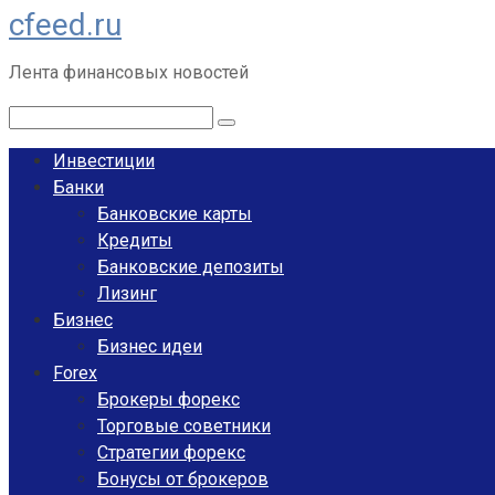
cfeed.ru
Перейти
к
Лента финансовых новостей
контенту
Поиск:
Инвестиции
Банки
Банковские карты
Кредиты
Банковские депозиты
Лизинг
Бизнес
Бизнес идеи
Forex
Брокеры форекс
Торговые советники
Стратегии форекс
Бонусы от брокеров