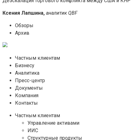
Деэскалация торгового конфликта между США и КНР
Ксения Лапшина,
аналитик QBF
Обзоры
Архив
Частным клиентам
Бизнесу
Аналитика
Пресс-центр
Документы
Компания
Контакты
Частным клиентам
Управление активами
ИИС
Структурные продукты