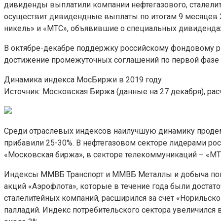
дивиденды выплатили компании нефтегазового, сталелите
осуществит дивидендные выплаты по итогам 9 месяцев 
никель» и «МТС», объявившие о специальных дивиденда
В октябре-декабре поддержку российскому фондовому р
достижение промежуточных соглашений по первой фазе 
Динамика индекса МосБиржи в 2019 году
Источник: Московская Биржа (данные на 27 декабря), рас
Среди отраслевых индексов наилучшую динамику продемо
прибавили 25-30%. В нефтегазовом секторе лидерами рост
«Московская биржа», в секторе телекоммуникаций – «МТС»
Индексы ММВБ Транспорт и ММВБ Металлы и добыча показ
акций «Аэрофлота», которые в течение года были достат
сталелитейных компаний, расширился за счет «Норильско
палладий. Индекс потребительского сектора увеличился