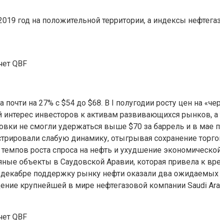
2019 год на положительной территории, а индексы нефтега
чет QBF
а почти на 27% с $54 до $68. В I полугодии росту цен на 
й интерес инвесторов к активам развивающихся рынков, а
вки не смогли удержаться выше $70 за баррель и в мае 
онстрировали слабую динамику, отыгрывая сохранение торг
 темпов роста спроса на нефть и ухудшение экономическо
яные объекты в Саудовской Аравии, которая привела к вр
е-декабре поддержку рынку нефти оказали два ожидаемых 
ение крупнейшей в мире нефтегазовой компании Saudi Ara
чет QBF