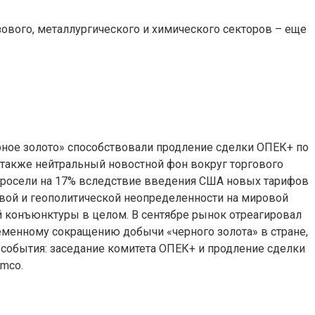
зового, металлургического и химического секторов – еще
«черное золото» способствовали продление сделки ОПЕК+ по
 также нейтральный новостной фон вокруг торгового
просели на 17% вследствие введения США новых тарифов
овой и геополитической неопределенности на мировой
й конъюнктуры в целом. В сентябре рынок отреагировал
еменному сокращению добычи «черного золота» в стране,
события: заседание комитета ОПЕК+ и продление сделки
mco.