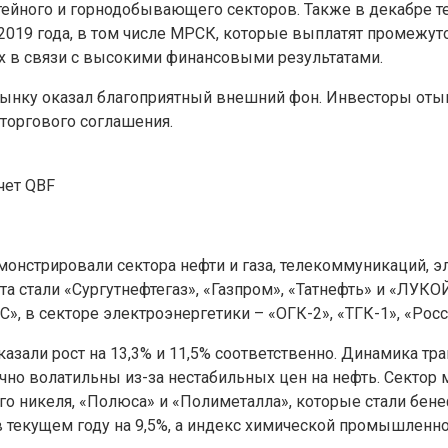
йного и горнодобывающего секторов. Также в декабре тек
2019 года, в том числе МРСК, которые выплатят промежу
х в связи с высокими финансовыми результатами.
ынку оказал благоприятный внешний фон. Инвесторы отыг
торгового соглашения.
чет QBF
нстрировали сектора нефти и газа, телекоммуникаций, эл
а стали «Сургутнефтегаз», «Газпром», «Татнефть» и «ЛУКО
, в секторе электроэнергетики – «ОГК-2», «ТГК-1», «Росс
али рост на 13,3% и 11,5% соответственно. Динамика тра
очно волатильны из-за нестабильных цен на нефть. Сектор
го никеля, «Полюса» и «Полиметалла», которые стали бен
 в текущем году на 9,5%, а индекс химической промышлен