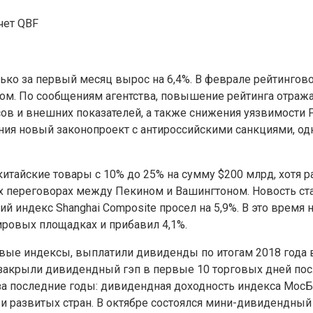
чет QBF
ько за первый месяц вырос на 6,4%. В феврале рейтингов
зом. По сообщениям агентства, повышение рейтинга отраж
ов и внешних показателей, а также снижения уязвимости 
ия новый законопроект с антироссийскими санкциями, од
китайские товары с 10% до 25% на сумму $200 млрд, хотя
овых переговорах между Пекином и Вашингтоном. Новость 
кий индекс Shanghai Composite просел на 5,9%. В это врем
ровых площадках и прибавил 4,1%.
вые индексы, выплатили дивиденды по итогам 2018 года в
закрыли дивидендный гэп в первые 10 торговых дней посл
 последние годы: дивидендная доходность индекса МосБирж
развитых стран. В октябре состоялся мини-дивидендный се