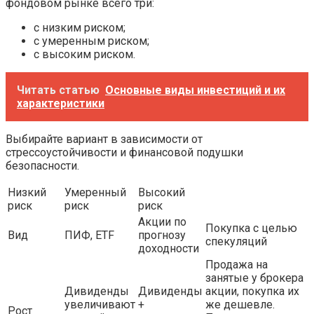
фондовом рынке всего три:
с низким риском;
с умеренным риском;
с высоким риском.
Читать статью
Основные виды инвестиций и их
характеристики
Выбирайте вариант в зависимости от
стрессоустойчивости и финансовой подушки
безопасности.
Низкий
Умеренный
Высокий
риск
риск
риск
Акции по
Покупка с целью
Вид
ПИФ, ETF
прогнозу
спекуляций
доходности
Продажа на
занятые у брокера
Дивиденды
Дивиденды
акции, покупка их
увеличивают
+
же дешевле.
Рост