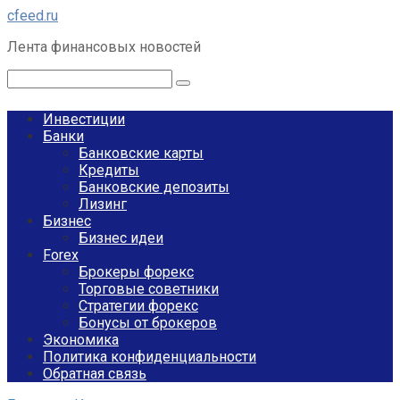
Перейти
cfeed.ru
к
Лента финансовых новостей
контенту
Поиск:
Инвестиции
Банки
Банковские карты
Кредиты
Банковские депозиты
Лизинг
Бизнес
Бизнес идеи
Forex
Брокеры форекс
Торговые советники
Стратегии форекс
Бонусы от брокеров
Экономика
Политика конфиденциальности
Обратная связь