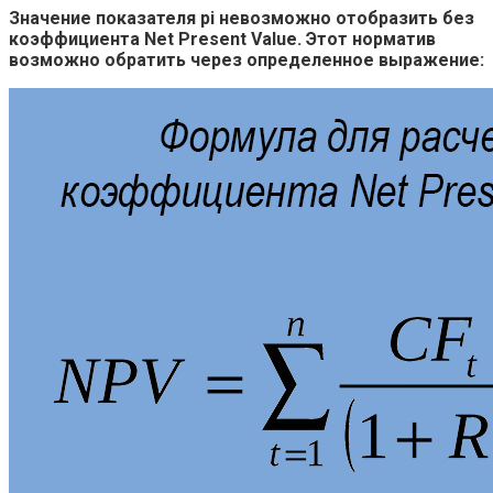
Значение показателя pi невозможно отобразить без
коэффициента Net Present Value. Этот норматив
возможно обратить через определенное выражение: