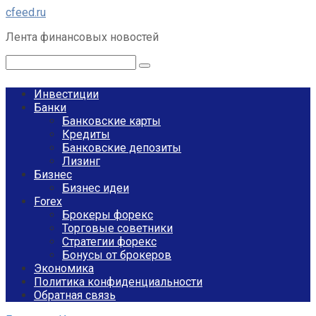
Перейти
cfeed.ru
к
Лента финансовых новостей
контенту
Поиск:
Инвестиции
Банки
Банковские карты
Кредиты
Банковские депозиты
Лизинг
Бизнес
Бизнес идеи
Forex
Брокеры форекс
Торговые советники
Стратегии форекс
Бонусы от брокеров
Экономика
Политика конфиденциальности
Обратная связь