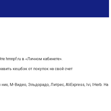
е hmnpf.ru в «Личном кабинете».
авить кешбэк от покупок на свой счет
 М-Видео, Эльдорадо, Литрес, AliExpress, Ivi, IHerb. На