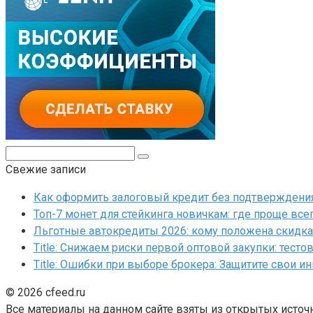
Поиск:
Свежие записи
Как оформить залоговый кредит без подтверждения 
Топ-7 монет для стейкинга новичкам: где проще все
Льготные автокредиты 2026: кому положена скидка 
Title: Снижаем риски первой оптовой закупки: тесто
Title: Ошибки при выборе брокера: Защитите свои и
© 2026 cfeed.ru
Все материалы на данном сайте взяты из открытых источ