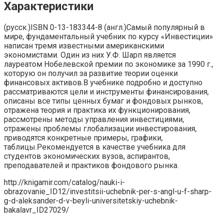
Характеристики
(русск.)ISBN 0-13-183344-8 (англ.)Самый популярный в
мире, фундаментальный учебник по курсу «Инвестиции»
написан тремя известными американскими
экономистами. Один из них У.Ф. Шарп является
лауреатом Нобелевской премии по экономике за 1990 г.,
которую он получил за развитие теории оценки
финансовых активов.В учебнике подробно и доступно
рассматриваются цели и инструменты финансирования,
описаны все типы ценных бумаг и фондовых рынков,
отражена теория и практика их функционирования,
рассмотрены методы управления инвестициями,
отражены проблемы глобализации инвестирования,
приводятся конкретные примеры, графики,
таблицы.Рекомендуется в качестве учебника для
студентов экономических вузов, аспирантов,
преподавателей и практиков фондового рынка.
http://knigamir.com/catalog/nauki-i-
obrazovanie_ID12/investitsii-uchebnik-per-s-angl-u-f-sharp-
g-d-aleksander-d-v-beyli-universitetskiy-uchebnik-
bakalavr_ID27029/