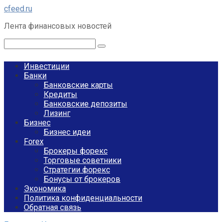
Перейти
cfeed.ru
к
Лента финансовых новостей
контенту
Поиск:
Инвестиции
Банки
Банковские карты
Кредиты
Банковские депозиты
Лизинг
Бизнес
Бизнес идеи
Forex
Брокеры форекс
Торговые советники
Стратегии форекс
Бонусы от брокеров
Экономика
Политика конфиденциальности
Обратная связь