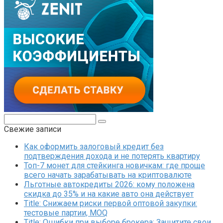
Поиск:
Свежие записи
Как оформить залоговый кредит без
подтверждения дохода и не потерять квартиру
Топ-7 монет для стейкинга новичкам: где проще
всего начать зарабатывать на криптовалюте
Льготные автокредиты 2026: кому положена
скидка до 35% и на какие авто она действует
Title: Снижаем риски первой оптовой закупки:
тестовые партии, MOQ
Title: Ошибки при выборе брокера: Защитите свои