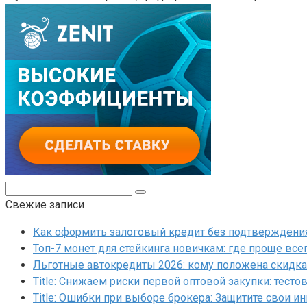
Поиск:
Свежие записи
Как оформить залоговый кредит без подтверждения 
Топ-7 монет для стейкинга новичкам: где проще все
Льготные автокредиты 2026: кому положена скидка 
Title: Снижаем риски первой оптовой закупки: тесто
Title: Ошибки при выборе брокера: Защитите свои и