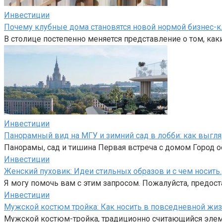
Инвестиции
Почему клубные дома становятся новой нормой бизнес-к
В столице постепенно меняется представление о том, как
Инвестиции
Панорамный вид на МГУ и зимний сад в лобби: как выгл
Панорамы, сад и тишина Первая встреча с домом Город ос
Инвестиции
Женский пуховик: Идеи стильных образов и с чем носить.
Я могу помочь вам с этим запросом. Пожалуйста, предост
Инвестиции
Мужской костюм тройка: Как носить в повседневной жиз
Мужской костюм-тройка, традиционно считающийся элем