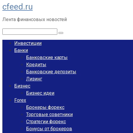
cfeed.ru
Перейти
к
Лента финансовых новостей
контенту
Поиск:
Инвестиции
Банки
Банковские карты
Кредиты
Банковские депозиты
Лизинг
Бизнес
Бизнес идеи
Forex
Брокеры форекс
Торговые советники
Стратегии форекс
Бонусы от брокеров