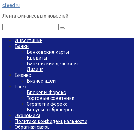
Перейти
cfeed.ru
к
Лента финансовых новостей
контенту
Поиск:
Инвестиции
Банки
Банковские карты
Кредиты
Банковские депозиты
Лизинг
Бизнес
Бизнес идеи
Forex
Брокеры форекс
Торговые советники
Стратегии форекс
Бонусы от брокеров
Экономика
Политика конфиденциальности
Обратная связь