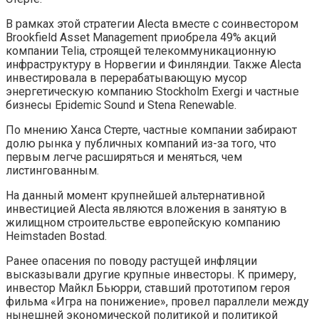
В рамках этой стратегии Alecta вместе с соинвестором
Brookfield Asset Management приобрела 49% акций
компании Telia, строящей телекоммуникационную
инфраструктуру в Норвегии и Финляндии. Также Alecta
инвестировала в перерабатывающую мусор
энергетическую компанию Stockholm Exergi и частные
бизнесы Epidemic Sound и Stena Renewable.
По мнению Ханса Стерте, частные компании забирают
долю рынка у публичных компаний из-за того, что
первым легче расширяться и меняться, чем
листингованным.
На данный момент крупнейшей альтернативной
инвестицией Alecta являются вложения в занятую в
жилищном строительстве европейскую компанию
Heimstaden Bostad.
Ранее опасения по поводу растущей инфляции
высказывали другие крупные инвесторы. К примеру,
инвестор Майкл Бьюрри, ставший прототипом героя
фильма «Игра на понижение», провел параллели между
нынешней экономической политикой и политикой