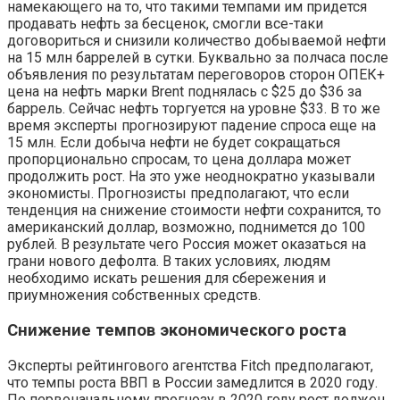
намекающего на то, что такими темпами им придется
продавать нефть за бесценок, смогли все-таки
договориться и снизили количество добываемой нефти
на 15 млн баррелей в сутки. Буквально за полчаса после
объявления по результатам переговоров сторон ОПЕК+
цена на нефть марки Brent поднялась с $25 до $36 за
баррель. Сейчас нефть торгуется на уровне $33. В то же
время эксперты прогнозируют падение спроса еще на
15 млн. Если добыча нефти не будет сокращаться
пропорционально спросам, то цена доллара может
продолжить рост. На это уже неоднократно указывали
экономисты. Прогнозисты предполагают, что если
тенденция на снижение стоимости нефти сохранится, то
американский доллар, возможно, поднимется до 100
рублей. В результате чего Россия может оказаться на
грани нового дефолта. В таких условиях, людям
необходимо искать решения для сбережения и
приумножения собственных средств.
Снижение темпов экономического роста
Эксперты рейтингового агентства Fitch предполагают,
что темпы роста ВВП в России замедлится в 2020 году.
По первоначальному прогнозу в 2020 году рост должен