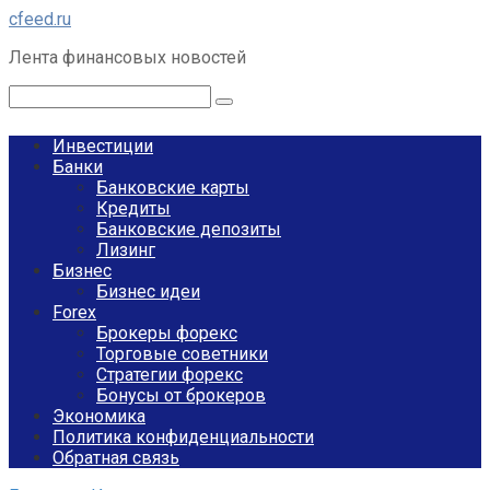
Перейти
cfeed.ru
к
Лента финансовых новостей
контенту
Поиск:
Инвестиции
Банки
Банковские карты
Кредиты
Банковские депозиты
Лизинг
Бизнес
Бизнес идеи
Forex
Брокеры форекс
Торговые советники
Стратегии форекс
Бонусы от брокеров
Экономика
Политика конфиденциальности
Обратная связь