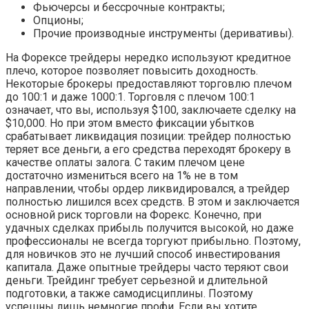
Фьючерсы и бессрочные контракты;
Опционы;
Прочие производные инструменты (деривативы).
На Форексе трейдеры нередко используют кредитное
плечо, которое позволяет повысить доходность.
Некоторые брокеры предоставляют торговлю плечом
до 100:1 и даже 1000:1. Торговля с плечом 100:1
означает, что вы, используя $100, заключаете сделку на
$10,000. Но при этом вместо фиксации убытков
срабатывает ликвидация позиции: трейдер полностью
теряет все деньги, а его средства переходят брокеру в
качестве оплаты залога. С таким плечом цене
достаточно измениться всего на 1% не в том
направлении, чтобы ордер ликвидировался, а трейдер
полностью лишился всех средств. В этом и заключается
основной риск торговли на Форекс. Конечно, при
удачных сделках прибыль получится высокой, но даже
профессионалы не всегда торгуют прибыльно. Поэтому,
для новичков это не лучший способ инвестирования
капитала. Даже опытные трейдеры часто теряют свои
деньги. Трейдинг требует серьезной и длительной
подготовки, а также самодисциплины. Поэтому
успешны лишь немногие профи. Если вы хотите