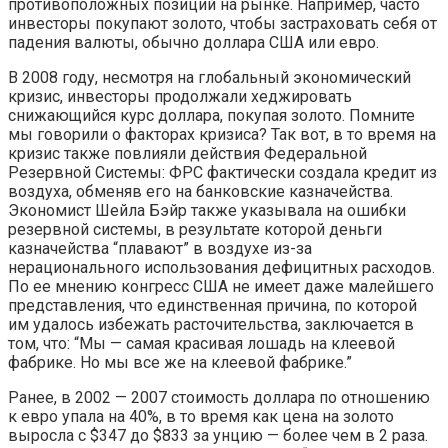
противоположных позиций на рынке. Например, часто
инвесторы покупают золото, чтобы застраховать себя от
падения валюты, обычно доллара США или евро.
В 2008 году, несмотря на глобальный экономический
кризис, инвесторы продолжали хеджировать
снижающийся курс доллара, покупая золото. Помните
мы говорили о факторах кризиса? Так вот, в то время на
кризис также повлияли действия Федеральной
Резервной Системы: ФРС фактически создала кредит из
воздуха, обменяв его на банковские казначейства.
Экономист Шейла Бэйр также указывала на ошибки
резервной системы, в результате которой деньги
казначейства “плавают” в воздухе из-за
нерационального использования дефицитных расходов.
По ее мнению конгресс США не имеет даже малейшего
представления, что единственная причина, по которой
им удалось избежать расточительства, заключается в
том, что: “Мы — самая красивая лошадь на клеевой
фабрике. Но мы все же на клеевой фабрике.”
Ранее, в 2002 — 2007 стоимость доллара по отношению
к евро упала на 40%, в то время как цена на золото
выросла с $347 до $833 за унцию — более чем в 2 раза.