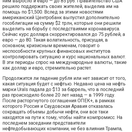
ним выросло и евро — до 85 руб. Правительство США
решило поддержать своих жителей, выделив им на
помощь по $1,500. Вслед за этими новостями
американский Центробанк выпустил дополнительно
гособлигации на сумму $2 трлн, которые они решили
выделить на борьбу с последствиями коронавируса.
Сейчас курс доллара скорректировался до 75 рублей, а
евро — до 80. Такая волатильность, присущая, в
основном, кризисным временам, говорит о
неспособности крупных финансовых институтов
контролировать ситуацию и курс национальных валют.
В эти периоды спрос на международные валюты, такие
как доллар и евро, стремительно растет.
Продолжится ли падение рубля или нет зависит от того,
какая ситуация будет с нефтью. Недавно цена на нефть
марки Urals падала до $13 за баррель, что в последний
раз происходило более 20 лет назад — в 1999 году.
После расторгнутого соглашения ОПЕК+, в рамках
которого Россия и Саудовская Аравия отказалась
сокращать объемы добычи нефти, они все таки
находятся на пути к тому, чтобы найти компромисс. На
последнем заседании представители
нефтедобывающих компании, не без влияния Трампа,