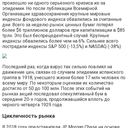
произошло ни одного серьезного кризиса из-за
эпидемии. Но после публикации Всемирной
Организации здравоохранения крупные мировые
индексы фондового индекса обвалились за считанные
дни. Всего за неделю рынок ценных бумаг потерял
более $6 триллионов долларов при капитализации в $85
трлн. Это был беспрецедентный случай. Крупные
индексы обвалились более чем на 6%. Сильнее всего
пострадали индексы S&P 500 (-13,5%) и NASDAQ (-38%).
Последний раз, когда вирус так сильно повлиял на
движение цен, связан со случаем эпидемии испанского
гриппа в 1918, унесшего жизни более 17 млн человек по
всему миру. По некоторым оценкам их количество
достигло от 50 до 100 млн. После этих событий на
рынках акций последовал спекулятивный бум в
середине 20-х годов, продолжавшийся вплоть до
черного четверга 1929 года.
Цикличность рынка
В 2018 году представители JP Morgan Chase на основе