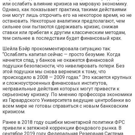
или ослабить влияние кризиса на мировую экономику.
Однако, как показывает практика, такими действиями
они могут лишь отсрочить его на некоторое время, но не
остановить. Некоторые аналитики предполагают, чем
сильнее они пытаются сдерживать кризис, снижая
ставки или прибегая к другим классическим методам,
тем сильнее в последствии будет финансовый крах.
Шейла Бэйр прокомментировала ситуацию так:
“Ослаблять капитал сейчас — просто безумие. Когда
начнется спад, у банков не окажется финансовой
подушки безопасности, что нивелировать потери. Без
этой подушки мы снова вернемся к тому, что
происходило в 2008 — 2009 годах.” Это касается крупных
и сложноустроенных финансовых институтов,
неправильные действия которых могут привести к
серьезному кризису. По мнению профессора экономики
из Гарвардского Университета ведущие центробанки во
всем мире не готовы справиться с новым банковским
кризисом.
Ранее в 2018 году ошибки монетарной политики ФРС
привели к затяжной коррекции фондового рынка. В
сентябре 2019 году Федеральная Резервная Система