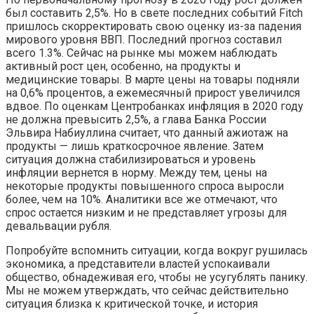
был составить 2,5%. Но в свете последних событий Fitch
пришлось скорректировать свою оценку из-за падения
мирового уровня ВВП. Последний прогноз составил
всего 1.3%. Сейчас на рынке мы можем наблюдать
активный рост цен, особенно, на продукты и
медицинские товары. В марте цены на товары подняли
на 0,6% процентов, а ежемесячный прирост увеличился
вдвое. По оценкам Центробанках инфляция в 2020 году
не должна превысить 2,5%, а глава Банка России
Эльвира Набиуллина считает, что данный ажиотаж на
продукты — лишь краткосрочное явление. Затем
ситуация должна стабилизироваться и уровень
инфляции вернется в норму. Между тем, цены на
некоторые продукты повышенного спроса выросли
более, чем на 10%. Аналитики все же отмечают, что
спрос остается низким и не представляет угрозы для
девальвации рубля.
Попробуйте вспомнить ситуации, когда вокруг рушилась
экономика, а представители властей успокаивали
общество, обнадеживая его, чтобы не усугублять панику.
Мы не можем утверждать, что сейчас действительно
ситуация близка к критической точке, и история