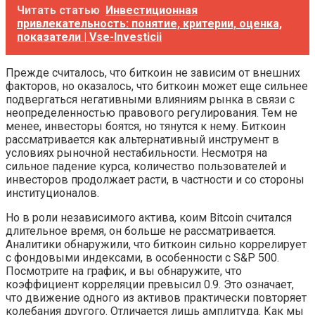
Читать статью
Инвестиционная
привлекательность: понятие, критерии, оценка,
показатели | Vse-Investicii
Прежде считалось, что биткоин не зависим от внешних
факторов, но оказалось, что биткоин может еще сильнее
подвергаться негативными влияниям рынка в связи с
неопределенностью правового регулирования. Тем не
менее, инвесторы боятся, но тянутся к нему. Биткоин
рассматривается как альтернативный инструмент в
условиях рыночной нестабильности. Несмотря на
сильное падение курса, количество пользователей и
инвесторов продолжает расти, в частности и со стороны
институционалов.
Но в роли независимого актива, коим Bitcoin считался
длительное время, он больше не рассматривается.
Аналитики обнаружили, что биткоин сильно коррелирует
с фондовыми индексами, в особенности с S&P 500.
Посмотрите на график, и вы обнаружите, что
коэффициент корреляции превысил 0.9. Это означает,
что движение одного из активов практически повторяет
колебания другого. Отличается лишь амплитуда. Как мы