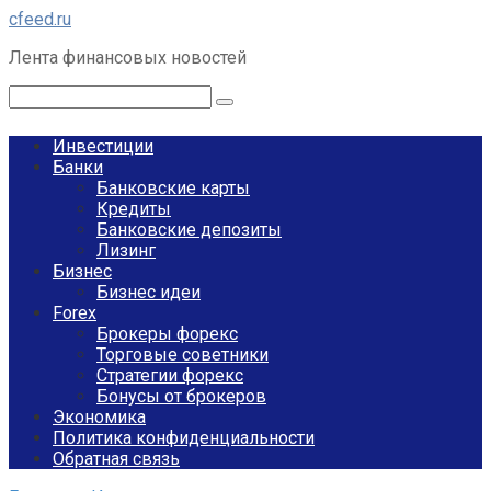
Перейти
cfeed.ru
к
Лента финансовых новостей
контенту
Поиск:
Инвестиции
Банки
Банковские карты
Кредиты
Банковские депозиты
Лизинг
Бизнес
Бизнес идеи
Forex
Брокеры форекс
Торговые советники
Стратегии форекс
Бонусы от брокеров
Экономика
Политика конфиденциальности
Обратная связь