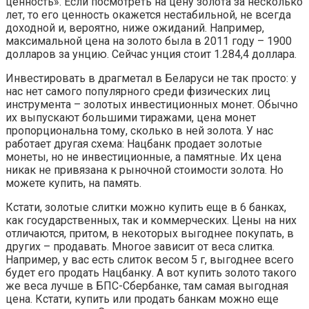
ценность». Если посмотреть на цену золота за несколько
лет, то его ценность окажется нестабильной, не всегда
доходной и, вероятно, ниже ожиданий. Например,
максимальной цена на золото была в 2011 году – 1900
долларов за унцию. Сейчас унция стоит 1.284,4 доллара.
Инвестировать в драгметал в Беларуси не так просто: у
нас нет самого популярного среди физических лиц
инструмента – золотых инвестиционных монет. Обычно
их выпускают большими тиражами, цена монет
пропорциональна тому, сколько в ней золота. У нас
работает другая схема: Нацбанк продает золотые
монеты, но не инвестиционные, а памятные. Их цена
никак не привязана к рыночной стоимости золота. Но
можете купить, на память.
Кстати, золотые слитки можно купить еще в 6 банках,
как государственных, так и коммерческих. Цены на них
отличаются, притом, в некоторых выгоднее покупать, в
других – продавать. Многое зависит от веса слитка.
Например, у вас есть слиток весом 5 г, выгоднее всего
будет его продать Нацбанку. А вот купить золото такого
же веса лучше в БПС-Сбербанке, там самая выгодная
цена. Кстати, купить или продать банкам можно еще