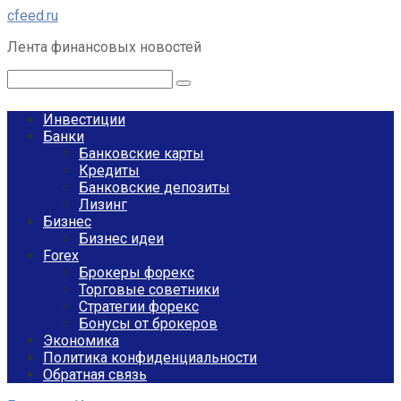
Перейти
cfeed.ru
к
Лента финансовых новостей
контенту
Поиск:
Инвестиции
Банки
Банковские карты
Кредиты
Банковские депозиты
Лизинг
Бизнес
Бизнес идеи
Forex
Брокеры форекс
Торговые советники
Стратегии форекс
Бонусы от брокеров
Экономика
Политика конфиденциальности
Обратная связь