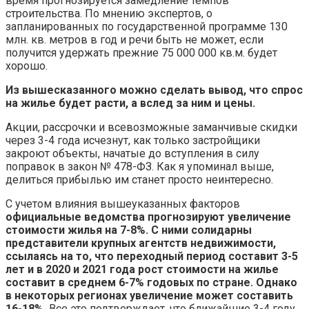
время прогнозируется замедление темпов
строительства. По мнению экспертов, о
запланированных по государственной программе 130
млн. кв. метров в год и речи быть не может, если
получится удержать прежние 75 000 000 кв.м. будет
хорошо.
Из вышесказанного можно сделать вывод, что спрос
на жилье будет расти, а вслед за ним и цены.
Акции, рассрочки и всевозможные заманчивые скидки
через 3-4 года исчезнут, как только застройщики
закроют объекты, начатые до вступления в силу
поправок в закон № 478-ФЗ. Как я упоминал выше,
делиться прибылью им станет просто неинтересно.
С учетом влияния вышеуказанных факторов
официальные ведомства прогнозируют увеличение
стоимости жилья на 7-8%. С ними солидарны
представители крупных агентств недвижимости,
ссылаясь на то, что переходный период составит 3-5
лет и в 2020 и 2021 года рост стоимости на жилье
составит в среднем 6-7% годовых по стране. Однако
в некоторых регионах увеличение может составить
16-18%.
Все это подтверждает, что ближайшие 3-4 году