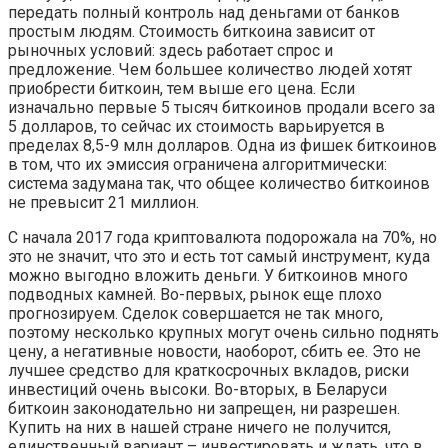
передать полный контроль над деньгами от банков
простым людям. Стоимость биткоина зависит от
рыночных условий: здесь работает спрос и
предложение. Чем большее количество людей хотят
приобрести биткоин, тем выше его цена. Если
изначально первые 5 тысяч биткоинов продали всего за
5 долларов, то сейчас их стоимость варьируется в
пределах 8,5-9 млн долларов. Одна из фишек биткоинов
в том, что их эмиссия ограничена алгоритмически:
система задумана так, что общее количество биткоинов
не превысит 21 миллион.
С начала 2017 года криптовалюта подорожала на 70%, но
это не значит, что это и есть тот самый инструмент, куда
можно выгодно вложить деньги. У биткоинов много
подводных камней. Во-первых, рынок еще плохо
прогнозируем. Сделок совершается не так много,
поэтому несколько крупных могут очень сильно поднять
цену, а негативные новости, наоборот, сбить ее. Это не
лучшее средство для краткосрочных вкладов, риски
инвестиций очень высоки. Во-вторых, в Беларуси
биткоин законодательно ни запрещен, ни разрешен.
Купить на них в нашей стране ничего не получится,
единственный вариант – инвестировать и ждать, что в