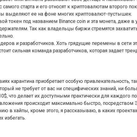
с самого старта и его относят к криптовалютам второго п
мы выделяют ее на фоне многих криптовалют-пустышек.
й токен под названием Binance coin и эта монета, даже в
ержателям. Так как владельцы биржи стремятся захватить
ельно.
йдеров и разработчиков. Хоть грядущие перемены в сети 
тоит сильная команда разработчиков, которая задает трен
иях карантина приобретает особую привлекательность, та
торый не требует от вас ни специфических знаний, ни боль
0$, что делает их доступными практически для каждого по
вложения происходит максимально быстро, посредством 
ию в хайпы, кроме этого, я рассказываю, в каких проект
х избегать.