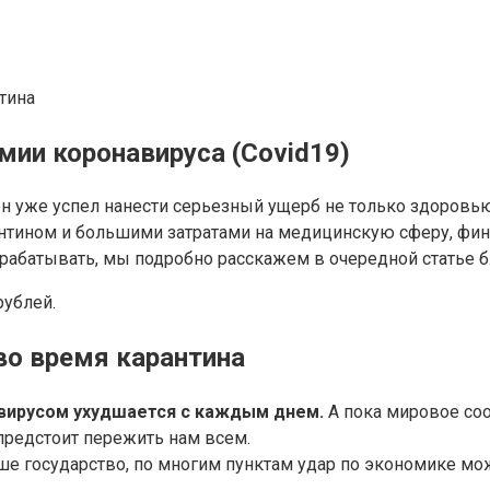
тина
мии коронавируса (Covid19)
н уже успел нанести серьезный ущерб не только здоровью 
антином и большими затратами на медицинскую сферу, фи
арабатывать, мы подробно расскажем в очередной статье бло
рублей.
во время карантина
авирусом ухудшается с каждым днем.
А пока мировое со
предстоит пережить нам всем.
аше государство, по многим пунктам удар по экономике м