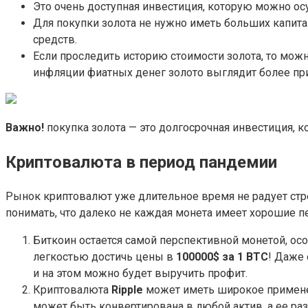
Это очень доступная инвестиция, которую можно ос
Для покупки золота не нужно иметь больших капит
средств.
Если проследить историю стоимости золота, то можно
инфляции фиатных денег золото выглядит более пр
Важно!
покупка золота — это долгосрочная инвестиция, к
Криптовалюта в период пандемии
Рынок криптовалют уже длительное время не радует стре
понимать, что далеко не каждая монета имеет хорошие п
Биткоин остается самой перспективной монетой, ос
легкостью достичь цены в
100000$ за 1 ВТС
! Даже 
и на этом можно будет выручить профит.
Криптовалюта
Ripple
может иметь широкое применен
может быть конвертирована в любой актив, а ее ра