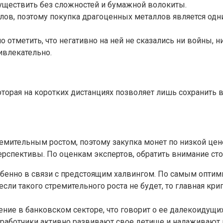
уществить без сложностей и бумажной волокиты.
алов, поэтому покупка драгоценных металлов является од
 отметить, что негативно на ней не сказались ни войны, н
ивлекательно.
оторая на коротких дистанциях позволяет лишь сохранить 
мительным ростом, поэтому закупка монет по низкой цене
ерспективы. По оценкам экспертов, обратить внимание сто
обенно в связи с предстоящим халвингом. По самым опти
если такого стремительного роста не будет, то главная кр
ие в банковском секторе, что говорит о ее далекоидущих
зработчики активно развивают свое детище и налаживают 