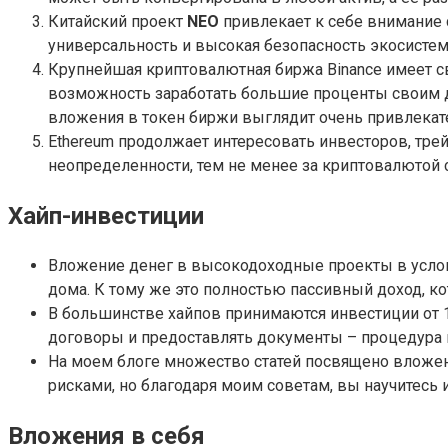
Китайский проект
NEO
привлекает к себе внимание 
универсальность и высокая безопасность экосисте
Крупнейшая криптовалютная биржа Binance имеет сво
возможность заработать большие проценты своим д
вложения в токен биржи выглядит очень привлекат
Ethereum продолжает интересовать инвесторов, тре
неопределенности, тем не менее за криптовалютой с
Хайп-инвестиции
Вложение денег в высокодоходные проекты в услов
дома. К тому же это полностью пассивный доход, ко
В большинстве хайпов принимаются инвестиции от 1
договоры и предоставлять документы – процедура 
На моем блоге множество статей посвящено вложен
рисками, но благодаря моим советам, вы научитесь и
Вложения в себя