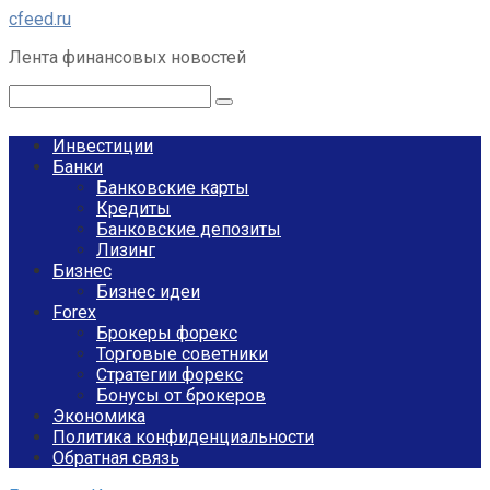
Перейти
cfeed.ru
к
Лента финансовых новостей
контенту
Поиск:
Инвестиции
Банки
Банковские карты
Кредиты
Банковские депозиты
Лизинг
Бизнес
Бизнес идеи
Forex
Брокеры форекс
Торговые советники
Стратегии форекс
Бонусы от брокеров
Экономика
Политика конфиденциальности
Обратная связь