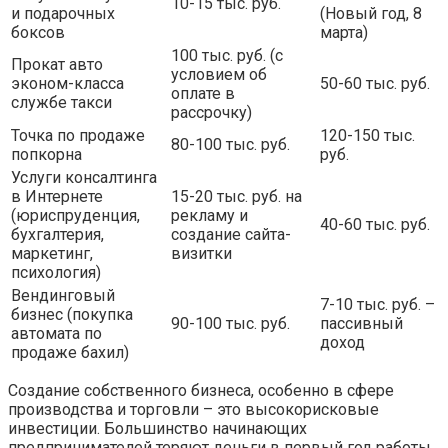
10-15 тыс. руб.
и подарочных
(Новый год, 8
боксов
марта)
100 тыс. руб. (с
Прокат авто
условием об
эконом-класса
50-60 тыс. руб.
оплате в
службе такси
рассрочку)
Точка по продаже
120-150 тыс.
80-100 тыс. руб.
попкорна
руб.
Услуги консалтинга
в Интернете
15-20 тыс. руб. на
(юриспруденция,
рекламу и
40-60 тыс. руб.
бухгалтерия,
создание сайта-
маркетинг,
визитки
психология)
Вендинговый
7-10 тыс. руб. –
бизнес (покупка
90-100 тыс. руб.
пассивный
автомата по
доход
продаже бахил)
Создание собственного бизнеса, особенно в сфере
производства и торговли – это высокорисковые
инвестиции. Большинство начинающих
предпринимателей теряют деньги в первый год работы.