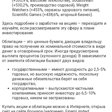
(+530,9%, высокие технологии), SodaStream
(+530,2%, производство содовой), Weight
Watchers (+453%, сервисы здорового питания),
Scientific Games (+438,6%, игорный бизнес).
Здесь подробнее о заработке на акциях – переходите и
изучайте, если рассматриваете эту сферу в плане
инвестирования.
Облигации – это ценные бумаги, дающие владельцу
право на получение их номинальной стоимости в виде
денег в оговорённый срок. Иногда предусмотрена
выплата процентов (купонного дохода). В зависимости
от эмитента облигации бывают двух видов:
государственными
– имеют доходность до 2,5-5%
годовых, но высокую надёжность, поскольку
денежные обязательства берёт на себя
государство;
корпоративными
– выпускаются частными
компаниями, приносят инвестору до 6,5-10%
годовых, никем не застрахованы.
Купить акции и облигации можно в Интернете, открыв
счёт на сайте брокера (например, FinamLimited,