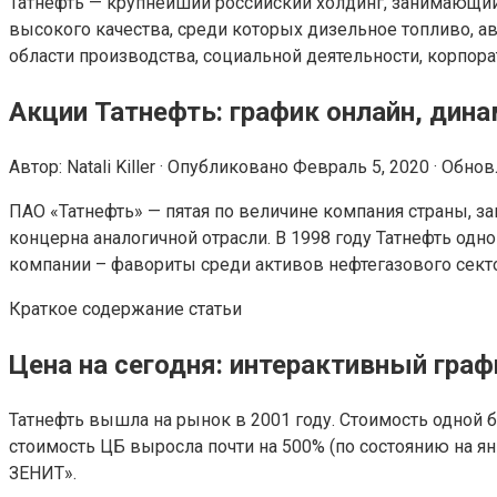
Татнефть — крупнейший российский холдинг, занимающий
высокого качества, среди которых дизельное топливо, 
области производства, социальной деятельности, корпор
Акции Татнефть: график онлайн, дина
Автор: Natali Killer · Опубликовано Февраль 5, 2020 · Обн
ПАО «Татнефть» — пятая по величине компания страны, 
концерна аналогичной отрасли. В 1998 году Татнефть одн
компании – фавориты среди активов нефтегазового сект
Краткое содержание статьи
Цена на сегодня: интерактивный гра
Татнефть вышла на рынок в 2001 году. Стоимость одной бу
стоимость ЦБ выросла почти на 500% (по состоянию на ян
ЗЕНИТ».