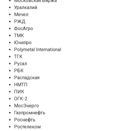
Московская Биржа
Уралкалий
Мечел
РЖД
ФосАгро
ТМК
Юнипро
Polymetal International
ТГК
Русал
РБК
Распадская
НМТП
ПИК
ОГК-2
МосЭнерго
Газпромнефть
Роснефть
Ростелеком