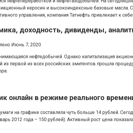
ся нефтепереработкой и нефтегазодобычей. На сегодняшн
авиационный керосин и высокоиндексные базовые масла. С
ативного управления, компания Татнефть привлекает к себ
мика, доходность, дивиденды, аналит
овлено Июнь 7, 2020
занимающаяся нефтедобычей. Однако капитализация акцион
ой из первой из всех российских эмитентов прошла процеду
ора.
фик онлайн в режиме реального времен
маги на графике составляла чуть больше 14 рублей. Сегодн
варь 2012 года – 150 рублей). Активный рост цена показал