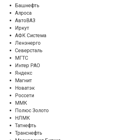
Башнефть
Алроса
АвтоВАЗ
Иркут
АФК Система
Ленэнерго
Северсталь
МГТС
Интер РАО
Яндекс
Магнит
Новатэк
Россети
ММК
Полюс Золото
НЛМК
Татнефть
Транснефть