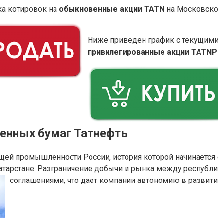
ка котировок на
обыкновенные акции TATN
на Московско
Ниже приведен график с текущими
привилегированные акции TATNP
ценных бумаг Татнефть
ей промышленности России, история которой начинается 
атарстане. Разграничение добычи и рынка между респуб
соглашениями, что дает компании автономию в развити