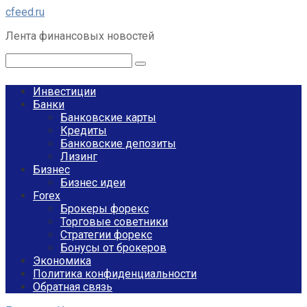
Перейти
cfeed.ru
к
Лента финансовых новостей
контенту
Поиск:
Инвестиции
Банки
Банковские карты
Кредиты
Банковские депозиты
Лизинг
Бизнес
Бизнес идеи
Forex
Брокеры форекс
Торговые советники
Стратегии форекс
Бонусы от брокеров
Экономика
Политика конфиденциальности
Обратная связь