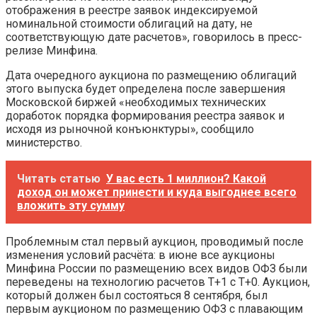
отображения в реестре заявок индексируемой
номинальной стоимости облигаций на дату, не
соответствующую дате расчетов», говорилось в пресс-
релизе Минфина.
Дата очередного аукциона по размещению облигаций
этого выпуска будет определена после завершения
Московской биржей «необходимых технических
доработок порядка формирования реестра заявок и
исходя из рыночной конъюнктуры», сообщило
министерство.
Читать статью
У вас есть 1 миллион? Какой
доход он может принести и куда выгоднее всего
вложить эту сумму
Проблемным стал первый аукцион, проводимый после
изменения условий расчёта: в июне все аукционы
Минфина России по размещению всех видов ОФЗ были
переведены на технологию расчетов Т+1 с Т+0. Аукцион,
который должен был состояться 8 сентября, был
первым аукционом по размещению ОФЗ с плавающим