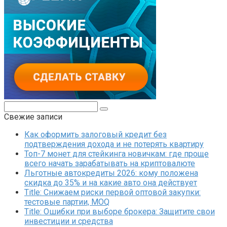
Поиск:
Свежие записи
Как оформить залоговый кредит без
подтверждения дохода и не потерять квартиру
Топ-7 монет для стейкинга новичкам: где проще
всего начать зарабатывать на криптовалюте
Льготные автокредиты 2026: кому положена
скидка до 35% и на какие авто она действует
Title: Снижаем риски первой оптовой закупки:
тестовые партии, MOQ
Title: Ошибки при выборе брокера: Защитите свои
инвестиции и средства