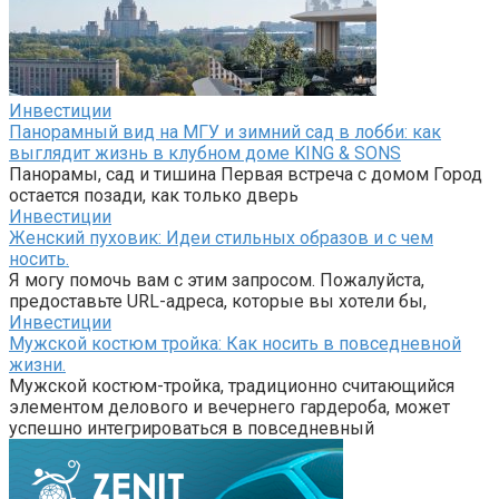
Инвестиции
Панорамный вид на МГУ и зимний сад в лобби: как
выглядит жизнь в клубном доме KING & SONS
Панорамы, сад и тишина Первая встреча с домом Город
остается позади, как только дверь
Инвестиции
Женский пуховик: Идеи стильных образов и с чем
носить.
Я могу помочь вам с этим запросом. Пожалуйста,
предоставьте URL-адреса, которые вы хотели бы,
Инвестиции
Мужской костюм тройка: Как носить в повседневной
жизни.
Мужской костюм-тройка, традиционно считающийся
элементом делового и вечернего гардероба, может
успешно интегрироваться в повседневный