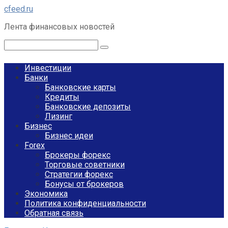
Перейти
cfeed.ru
к
Лента финансовых новостей
контенту
Поиск:
Инвестиции
Банки
Банковские карты
Кредиты
Банковские депозиты
Лизинг
Бизнес
Бизнес идеи
Forex
Брокеры форекс
Торговые советники
Стратегии форекс
Бонусы от брокеров
Экономика
Политика конфиденциальности
Обратная связь