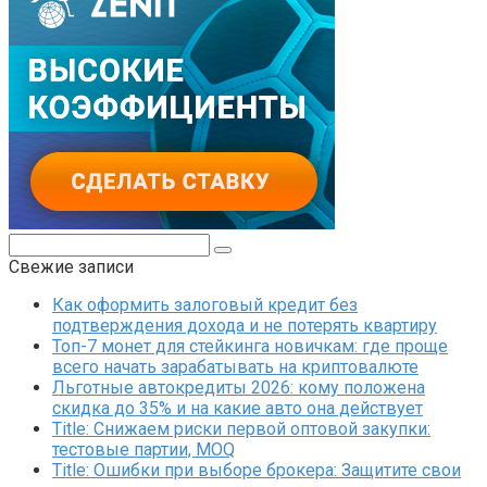
Поиск:
Свежие записи
Как оформить залоговый кредит без
подтверждения дохода и не потерять квартиру
Топ-7 монет для стейкинга новичкам: где проще
всего начать зарабатывать на криптовалюте
Льготные автокредиты 2026: кому положена
скидка до 35% и на какие авто она действует
Title: Снижаем риски первой оптовой закупки:
тестовые партии, MOQ
Title: Ошибки при выборе брокера: Защитите свои