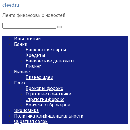
Перейти
cfeed.ru
к
Лента финансовых новостей
контенту
Поиск:
Инвестиции
Банки
Банковские карты
Кредиты
Банковские депозиты
Лизинг
Бизнес
Бизнес идеи
Forex
Брокеры форекс
Торговые советники
Стратегии форекс
Бонусы от брокеров
Экономика
Политика конфиденциальности
Обратная связь