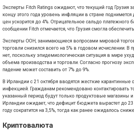
Эксперты Fitch Ratings ожидают, что текущий год Грузия 
концу этого года уровень инфляции в стране поднимется д
цен ускорится до 4%. Отрицательное сальдо платежного ба
сообщении Fitch отмечается, что Грузия смогла обеспеч
Эксперты ООН, занимающиеся вопросами мировой торговли
торговли снизился всего на 5% в годовом исчислении. В 
нет, поскольку эпидемиологическая ситуация в мире ухуд
объема производства и торговли. Согласно прогнозу эксп
падение может составить от 7% до 9%.
В Ирландии с 21 октября вводятся жесткие карантинные 
инфекцией. Гражданам рекомендовано контактировать тол
указанный период будут только продуктовые магазины и 
Ирландии ожидает, что дефицит бюджета вырастет до 23 
году сократится на 3,5%, тогда как ранее ожидалось сниж
Криптовалюта