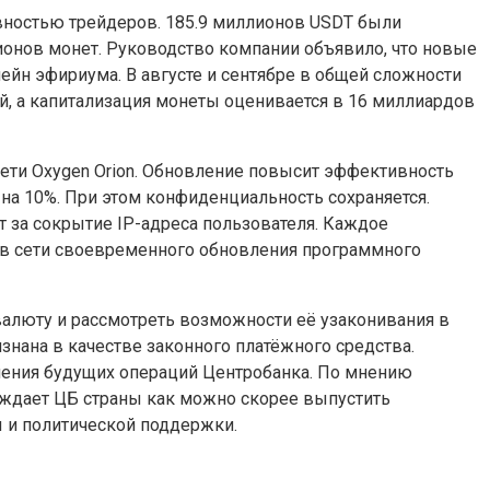
ивностью трейдеров. 185.9 миллионов USDT были
лионов монет. Руководство компании объявило, что новые
ейн эфириума. В августе и сентябре в общей сложности
й, а капитализация монеты оценивается в 16 миллиардов
ети Oxygen Orion. Обновление повысит эффективность
на 10%. При этом конфиденциальность сохраняется.
т за сокрытие IP-адреса пользователя. Каждое
ков сети своевременного обновления программного
валюту и рассмотреть возможности её узаконивания в
нана в качестве законного платёжного средства.
чения будущих операций Центробанка. По мнению
уждает ЦБ страны как можно скорее выпустить
ы и политической поддержки.