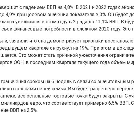
завершит с падением ВВП на 4,8%. В 2021 и 2022 годах экон
о 4,9% при целевом значении показателя в 3%. Он будет до
ланса увеличится в этом году в 2 рада до 11,1% ВВП. В бу
ить свои финансовые потребности в сложном 2020 году. Эт
, заявили, что она демонстрирует признаки восстановлен
предыдущем квартале он рухнул на 19%. При этом в доклад
шается. Это может стать причиной ужесточения ограничите
ертов ООН, в последнем квартале текущего года объем мир
ограничения сроком на 6 недель в связи со значительным
ько с членами своей семьи. Им будет разрешено передвиг
аптеки, все остальные торговые точки будут закрыты. С 
миллиардов евро, что соответствует примерно 6,5% ВВП. С
ение ВВП на 2,5%.