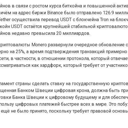
ойнов в связи с ростом курса биткойна и повышенной акт
ричём на адрес биржи Binance было отправлено 126.9 мил
ther осуществила перевод USDT с блокчейна Tron на блокч
лкойн USDT остаётся крупнейшей стабильной криптовалюто
ойнов недавно превысила 20 миллиардов.
риптовалюты Monero развернули очередное обновление с
ерно на 25%, а время подтверждения транзакций примерно 
ти, в частности, в отношении протокола, который отвечае
ссматриваться как хардфорк, который требует от участни
амент страны сделать ставку на государственную крипто
ущенная Банком Швеции цифровая крона, должна быть приз
товки Банка Швеции к цифровому будущему и для обеспе
 пользу цифровых платежей быстрее всех в мире. Это поб
 ещё не было принято, поскольку требует правовой основ