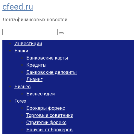
cfeed.ru
Перейти
к
Лента финансовых новостей
контенту
Поиск:
Инвестиции
Банки
Банковские карты
Кредиты
Банковские депозиты
Лизинг
Бизнес
Бизнес идеи
Forex
Брокеры форекс
Торговые советники
Стратегии форекс
Бонусы от брокеров