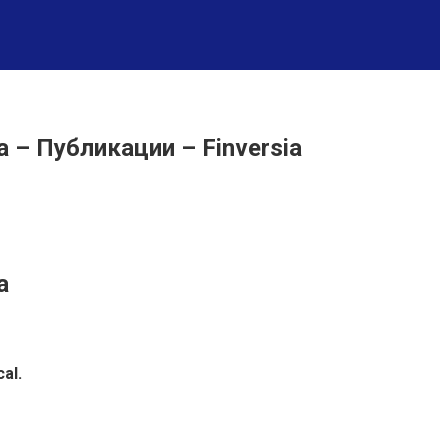
 – Публикации – Finversia
а
al.