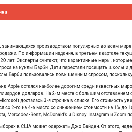
ива
ttel, занимающаяся производством популярных во всем мире
родажи. По информации издания, в третьем квартале текуще
20 лет. Эксперты считают, что карантинные меры, которые
проса на куклы Барби. Дети перестали посещать школы и д
куклы Барби пользовались повышенным спросом, поскольку
бренд Apple остался наиболее дорогим среди известных мир
ллиардов долларов. На 2-м месте с большим отставанием о
icrosoft досталась 3-я строчка в списке. Его стоимость у
я со 2-го на 4-е место со снижением стоимости на 1% до 
a, Mercedes-Benz, McDonald’s и Disney. Instagram и Zoom п
выборах в США может одержать Джо Байден. От этого, над