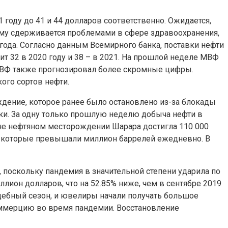
оду до 41 и 44 долларов соответственно. Ожидается,
ему сдерживается проблемами в сфере здравоохранения,
года. Согласно данным Всемирного банка, поставки нефти
ит 32 в 2020 году и 38 – в 2021. На прошлой неделе МВФ
е МВФ также прогнозировал более скромные цифры.
ого сортов нефти.
дение, которое ранее было остановлено из-за блокады
тки. За одну только прошлую неделю добыча нефти в
ане нефтяном месторождении Шарара достигла 110 000
, которые превышали миллион баррелей ежедневно. В
 поскольку пандемия в значительной степени ударила по
лион долларов, что на 52.85% ниже, чем в сентябре 2019
дебный сезон, и ювелиры начали получать большое
оммерцию во время пандемии. Восстановление