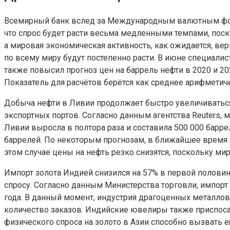
Всемирный банк вслед за Международным валютным фондо
что спрос будет расти весьма медленными темпами, пос
а мировая экономическая активность, как ожидается, ве
по всему миру будут постепенно расти. В июне специалис
также повысил прогноз цен на баррель нефти в 2020 и 2
Показатель для расчётов берётся как среднее арифметиче
Добыча нефти в Ливии продолжает быстро увеличиваться
экспортных портов. Согласно данным агентства Reuters,
Ливии выросла в полтора раза и составила 500 000 барр
баррелей. По некоторым прогнозам, в ближайшее время
этом случае цены на нефть резко снизятся, поскольку ми
Импорт золота Индией снизился на 57% в первой половин
спросу. Согласно данным Министерства торговли, импорт
года. В данный момент, индустрия драгоценных металлов
количество заказов. Индийские ювелиры также приспос
физического спроса на золото в Азии способно вызвать 