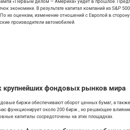
Трампа «Первым делом — Америка» уйдет в прошлое. Предп
чок экономике. В результате капитал компаний из S&P 500
По их оценкам, изменение отношений с Европой в сторон
нские производители автомобилей.
ок крупнейших фондовых рынков мира
довые биржи обеспечивают оборот ценных бумаг, а также
час функционирует около 200 бирж , но решающее влияни
овные капиталы сосредоточены на этих площадках.