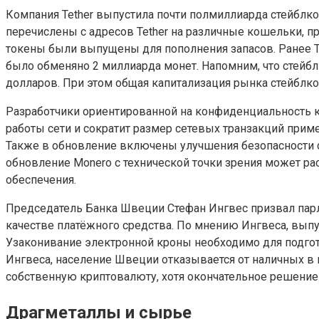
Компания Tether выпустила почти полмиллиарда стейблк
перечислены с адресов Tether на различные кошельки, п
токены были выпущены для пополнения запасов. Ранее Te
было обменяно 2 миллиарда монет. Напомним, что стейб
долларов. При этом общая капитализация рынка стейблк
Разработчики ориентированной на конфиденциальность к
работы сети и сократит размер сетевых транзакций прим
Также в обновление включены улучшения безопасности се
обновление Monero с технической точки зрения может ра
обеспечения.
Председатель Банка Швеции Стефан Ингвес призвал парл
качестве платёжного средства. По мнению Ингвеса, вып
Узаконивание электронной кроны необходимо для подго
Ингвеса, население Швеции отказывается от наличных в
собственную криптовалюту, хотя окончательное решение
Драгметаллы и сырье