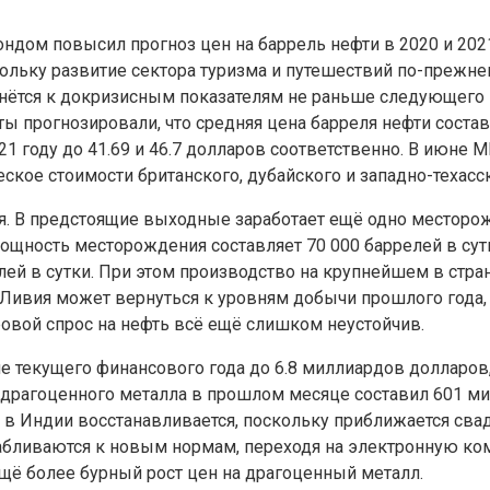
м повысил прогноз цен на баррель нефти в 2020 и 2021 г
кольку развитие сектора туризма и путешествий по-прежн
рнётся к докризисным показателям не раньше следующего 
ты прогнозировали, что средняя цена барреля нефти состав
021 году до 41.69 и 46.7 долларов соответственно. В июн
ское стоимости британского, дубайского и западно-техасск
. В предстоящие выходные заработает ещё одно месторож
 мощность месторождения составляет 70 000 баррелей в су
елей в сутки. При этом производство на крупнейшем в стр
 Ливия может вернуться к уровням добычи прошлого года
ровой спрос на нефть всё ещё слишком неустойчив.
е текущего финансового года до 6.8 миллиардов долларов,
 драгоценного металла в прошлом месяце составил 601 мил
 в Индии восстанавливается, поскольку приближается сва
абливаются к новым нормам, переходя на электронную к
ещё более бурный рост цен на драгоценный металл.