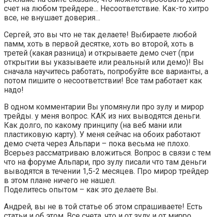
счет на любом трейдере… Несоответствие. Как-то хитро
все, не внушает доверия…
Сергей, это вы что не так делаете! Выбираете любой
памм, хоть в первой десятке, хоть во второй, хоть в
третей (какая разница) и открываете демо счет (при
открытии вы указываете или реальный или демо)! Вы
сначала научитесь работать, попробуйте все варианты, а
потом пишите о несоответствии! Все там работает как
надо!
В одном комментарии Вы упомянули про зулу и мирор
трейды. у меня вопрос. КАК из них выводятся деньги.
Как долго, по какому принципу (на веб мани или
пластиковую карту). У меня сейчас на обоих работают
демо счета через Альпари – пока весьма не плохо.
Всерьез рассматриваю вложиться. Вопрос в связи с тем
что на форуме Альпари, про зулу писали что там деньги
выводятся в течении 1,5-2 месяцев. Про мирор трейдер
в этом плане ничего не нашел.
Поделитесь опытом – как это делаете Вы.
Андрей, вы не в той статье об этом спрашиваете! Есть
статьи и об этом. Все счета, что и от зулу и от мирро,