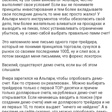
выполняет свои условия! Если вы не понимаете
принципы инвестирования и тем более вкладываете
свои последние деньги, то мне вас просто жалко! У
Альпари много инструментов чтобы обезопасить свой
депо, тем более желательно вливаться на просадках и
выводить на пиках, плюс устанавливать ограничение
убытков, ну и само-сабой выбрать правильно памм счет!
Это напомнило мне письмо одного горе-трейдера,
который не понимая принципов торговли, сунулся в
рынок со своими последними 100$, ну и слил все, а
потом закидал меня письмами, что форекс лохотрон.
Василий, существуют демо счета, если вы об этом
слышали.
Вчера зарегился на Альпари, чтобы опробовать демо-
счет. Как-то странно он реализован… Можно выбирать
трейдеров только с первой ТОР-десятки и причем
только долларовые счета, на рублевых демо-счет не
открывается. Если начинаешь вводить в поиске (при
создании демо-счета) имя не долларового трейдера и не
из первых 10, то поиск выдает: “ничего не найдено”. А в
рекламе на сайте сказано, что можно опробовать демо-