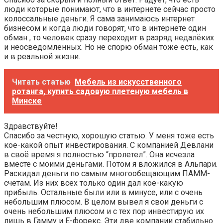
люди которые понимают, что в интернете сейчас просто
колоссальные деньги. Я сама занимаюсь интернет
бизнесом и когда люди говорят, что в интернете один
обман , то человек сразу переходит в разряд недалёких
и неосведомленных. Но не спорю обман тоже есть, как
и в реальной жизни.
Читать статью
Мебель из искусственного
ротанга, купить садовую плетеную мебель в
Минске
Здравствуйте!
Спасибо за честную, хорошую статью. У меня тоже есть
кое-какой опыт инвестирования. С компанией Девлани
в своё время я полностью “пролетел”. Она исчезла
вместе с моими деньгами. Потом я вложился в Альпари.
Раскидал деньги по самым многообещающим ПАММ-
счетам. Из них всех только один дал кое-какую
прибыль. Остальные были или в минусе, или с очень
небольшим плюсом. В целом вывел я свои деньги с
очень небольшим плюсом и с тех пор инвестирую их
лишь в Гамму и Е-форекс. Эти две компании стабильно