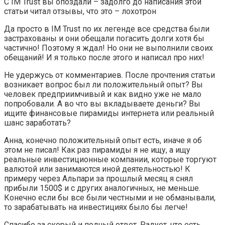
С IM Trust вы опоздали – задолго до написания этой
статьи читал отзывы, что это – лохотрон
Да просто в IM Trust по их легенде все средства были
застрахованы и они обещали погасить долги хотя бы
частично! Поэтому я ждал! Но они не выполнили своих
обещаний! И я только после этого и написал про них!
Не удержусь от комментариев. После прочтения статьи
возникает вопрос был ли положительный опыт? Вы
человек предприимчивый и как видно уже не мало
попробовали. А во что вы вкладываете деньги? Вы
ищите финансовые пирамиды интернета или реальный
шанс заработать?
Анна, конечно положительный опыт есть, иначе я об
этом не писал! Как раз пирамиды я не ищу, а ищу
реальные инвестиционные компании, которые торгуют
валютой или занимаются иной деятельностью! К
примеру через Альпари за прошлый месяц я снял
прибыли 1500$ и с других аналогичных, не меньше.
Конечно если бы все были честными и не обманывали,
то зарабатывать на инвестициях было бы легче!
Спасибо за скорый и полный ответ. Радует, что есть