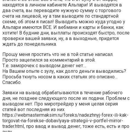
находятся в личном кабинете Альпари! И выводятся в
два счета, вы переводите нужную сумму с торгового
счета на лицевой, ну а там выводите по стандартной
схеме, об этом я писал! Выводить можно куда угодно у
Альпари имеются ВСЕ. И вебмани и карты и банки, как
хотите! В будние дни, выплаты происходят быстро, после
проверки вашей заявки, ну, а в выходные, придется
ждать до понедельника.
Прошу меня простить что не в той статье написал.
Просто зацепился за комментарий в этой.
Т.е. заморочек с выводом денег нет…
На Вашем опыте с зулу, как долго деньги выводились?
Просьба ткнуть носом в каких статьях это описано…
Спасибо.
Заявки на вывод обрабатываются в течение рабочего
дня, не позднее следующего после их подачи. Проблем с
выводом нет. Про миротрейдер у меня целая серия
статей вот последняя из них
https://webmastermaksim.ru/foreks/nadezhnyj-forex-ili-kak-
torgovat-na-forekse-dobavlyaya-strategii-v-portfel-mirror-
trader.html, про ввод и вывод денег, тоже есть, есть и про
зулу.