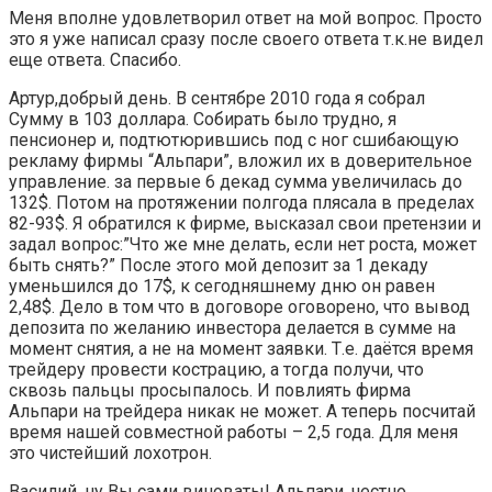
Меня вполне удовлетворил ответ на мой вопрос. Просто
это я уже написал сразу после своего ответа т.к.не видел
еще ответа. Спасибо.
Артур,добрый день. В сентябре 2010 года я собрал
Сумму в 103 доллара. Собирать было трудно, я
пенсионер и, подтютюрившись под с ног сшибающую
рекламу фирмы “Альпари”, вложил их в доверительное
управление. за первые 6 декад сумма увеличилась до
132$. Потом на протяжении полгода плясала в пределах
82-93$. Я обратился к фирме, высказал свои претензии и
задал вопрос:”Что же мне делать, если нет роста, может
быть снять?” После этого мой депозит за 1 декаду
уменьшился до 17$, к сегодняшнему дню он равен
2,48$. Дело в том что в договоре оговорено, что вывод
депозита по желанию инвестора делается в сумме на
момент снятия, а не на момент заявки. Т.е. даётся время
трейдеру провести кострацию, а тогда получи, что
сквозь пальцы просыпалось. И повлиять фирма
Альпари на трейдера никак не может. А теперь посчитай
время нашей совместной работы – 2,5 года. Для меня
это чистейший лохотрон.
Василий, ну Вы сами виноваты! Альпари, честно