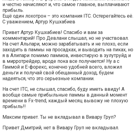
и честно начисляют и, что самое главное, выплачивают
прибыль.
Ещё один лохотрон – это компания ITC. Остерегайтесь её.
С уважением, Артур Кушхабиев
Привет Артур Кушхабиев! Спасибо и вам за
комментарий! Про Девлани слышал, но не участвовал.
На счет Альпари, можно зарабатывать и не плохо, если
заходить в паммы на просадках, и выводить на пиках, но
я в Алипари помимо паммов, инвестирую в зулутруйд и
в мирротрейдер, вроде пока все получается! Ну а с
Гаммой и Е-форекс, конечно удобней всего, вложил
деньги и получай свой обещанный доход, будем
надеяться, что это серьезные компании.
На счет ITC, не слышал, спасибо, буду иметь ввиду! А
вообще самые прибыльные паммы в данный момент
времени в Fx-trend, каждый месяц вывожу не плохую
прибыль!!
Максим привет. Ты не вкладывал в Вивару Груп?
Привет Дмитрий, нет в Вивару Груп не вкладывал.