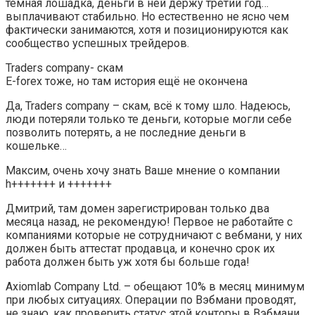
темная лошадка, деньги в ней держу третий год…
выплачивают стабильно. Но естественно не ясно чем
фактически занимаются, хотя и позиционируются как
сообщество успешных трейдеров.
Traders company- скам
E-forex тоже, но там история ещё не окончена
Да, Traders company – скам, всё к тому шло. Надеюсь,
люди потеряли только те деньги, которые могли себе
позволить потерять, а не последние деньги в
кошельке…
Максим, очень хочу знать Ваше мнение о компании
h+++++++ и +++++++
Дмитрий, там домен зарегистрирован только два
месяца назад, не рекомендую! Первое не работайте с
компаниями которые не сотрудничают с вебмани, у них
должен быть аттестат продавца, и конечно срок их
работа должен быть уж хотя бы больше года!
Axiomlab Company Ltd. – обещают 10% в месяц минимум
при любых ситуациях. Операции по Вэбмани проводят,
не знаю, как проверить статус этой конторы в Вэбмани.