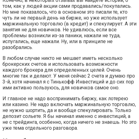
Конечно, в некоторых отзывах вы найдете истории, о
том, как у людей акции сами продавались/покупались.
Но мне показалось, что в основном это писали те, кто
чуть ли не первый день на бирже, но уже использует
маржинальную торговлю (в кредит) и спекулирует. А эти
занятия не для новичков. Не удивлюсь, если все
проблемы возникли из-за паники, нажали не туда,
испугались, еще нажали. Ну, или в принципе не
разобрались.
В любом случае никто не мешает иметь несколько
брокерских счетов и использовать возможности
каждого брокера для определенных целей. Очень
многие так и делают. У меня сейчас 2 счета и думаю про
3-й, хотя начинал я с Тинькофф Инвестиций и до сих пор
ими активно пользуюсь, для новичков самое оно.
И главное не надо воспринимать биржу, как лотерею
или казино. Не надо включать маржинальную торговлю,
не нужно шортить, да и вообще спекулировать. Только
депозит сольете. Я бы начинал именно с инвестиций, а
не с трейдинга, особенно, когда ничего не знаешь. Но это
уже тема отдельного разговора.