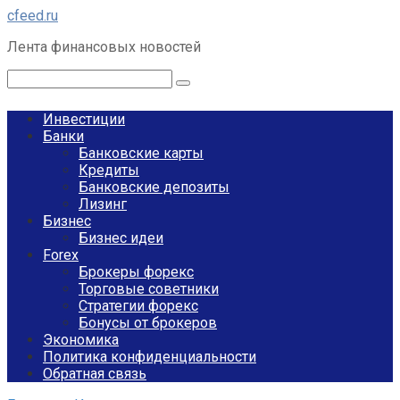
Перейти
cfeed.ru
к
Лента финансовых новостей
контенту
Поиск:
Инвестиции
Банки
Банковские карты
Кредиты
Банковские депозиты
Лизинг
Бизнес
Бизнес идеи
Forex
Брокеры форекс
Торговые советники
Стратегии форекс
Бонусы от брокеров
Экономика
Политика конфиденциальности
Обратная связь