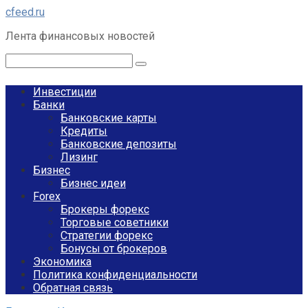
Перейти
cfeed.ru
к
Лента финансовых новостей
контенту
Поиск:
Инвестиции
Банки
Банковские карты
Кредиты
Банковские депозиты
Лизинг
Бизнес
Бизнес идеи
Forex
Брокеры форекс
Торговые советники
Стратегии форекс
Бонусы от брокеров
Экономика
Политика конфиденциальности
Обратная связь