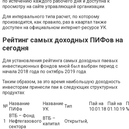
по истечению каждого рабочего дня и доступна к
просмотру на сайте управляющей организации.
Для интервального типа расчет, по которому
производится, как правило, раз в квартал также
доступен на официальном интернет-ресурсе УК.
Рейтинг самых доходных ПИФов на
сегодня
Для установления рейтинга самых доходных паевых
инвестиционных фондов мной был выбран период с
начала 2018 года по октябрь 2019 года.
Таким образом, за это время наибольшую доходность
инвесторам принесли паи в следующих структурных
продуктах:
Название
Название
Пай на
Пай на
П
№
Тип
ПИФа
УК
10.01.18
01.10.19
ВТБ – Фонд
ВТБ –
1
Нефтегазового
Открытый,
капитал
сектора