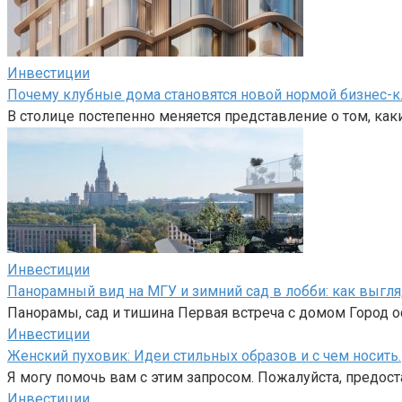
Инвестиции
Почему клубные дома становятся новой нормой бизнес-к
В столице постепенно меняется представление о том, как
Инвестиции
Панорамный вид на МГУ и зимний сад в лобби: как выгл
Панорамы, сад и тишина Первая встреча с домом Город ос
Инвестиции
Женский пуховик: Идеи стильных образов и с чем носить.
Я могу помочь вам с этим запросом. Пожалуйста, предост
Инвестиции