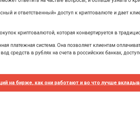
оможет ответить на частые вопросы, и больше узнать о кр
асный и ответственный» доступ к криптовалюте и дает кл
покупок криптовалютой, которая конвертируется в традиц
ая платежная система. Она позволяет клиентам оплачиват
д средств в рублях на счета в российских банках, доступ
ций на бирже, как они работают и во что лучше вклады