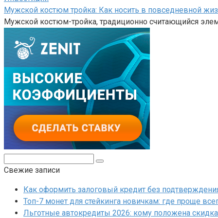
Мужской костюм тройка: Как носить в повседневной жиз
Мужской костюм-тройка, традиционно считающийся элем
Поиск:
Свежие записи
Как оформить залоговый кредит без подтверждения 
Топ-7 монет для стейкинга новичкам: где проще все
Льготные автокредиты 2026: кому положена скидка 