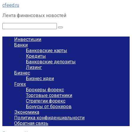
Перейти
cfeed.ru
к
Лента финансовых новостей
контенту
Поиск:
Инвестиции
Банки
Банковские карты
Кредиты
Банковские депозиты
Лизинг
Бизнес
Бизнес идеи
Forex
Брокеры форекс
Торговые советники
Стратегии форекс
Бонусы от брокеров
Экономика
Политика конфиденциальности
Обратная связь