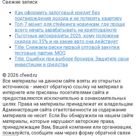
Свежие записи
Как оформить залоговый кредит без
подтверждения дохода и не потерять квартиру
Топ-7 монет для стейкинга новичкам: где проще
всего начать зарабатывать на криптовалюте
Льготные автокредиты 2026: кому положена
скидка до 35% и на какие авто она действует
Title: Снижаем риски первой оптовой закупки:
тестовые партии, MOQ
Title: Ошибки при выборе брокера: Защитите свои
инвестиции и средства
© 2026 cfeed.ru
Все материалы на данном сайте взяты из открытых
источников - имеют обратную ссылку на материал в
интернете или присланы посетителями сайта и
предоставляются исключительно в ознакомительных
целях. Права на материалы принадлежат их владельцам.
Администрация сайта ответственности за содержание
материала не несет. Если Вы обнаружили на нашем сайте
материалы, которые нарушают авторские права,
принадлежащие Вам, Вашей компании или организации,
пожалуйста, сообщите нам через форму обратной связи.