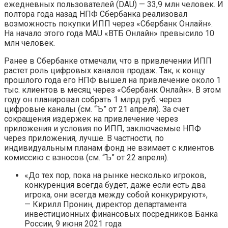
ежедневных пользователей (DAU) — 33,9 млн человек. И
полтора года назад НПФ Сбербанка реализовал
возможность покупки ИПП через «Сбербанк Онлайн».
На начало этого года MAU «ВТБ Онлайн» превысило 10
млн человек.
Ранее в Сбербанке отмечали, что в привлечении ИПП
растет роль цифровых каналов продаж. Так, к концу
прошлого года его НПФ вышел на привлечение около 1
тыс. клиентов в месяц через «Сбербанк Онлайн». В этом
году он планировал собрать 1 млрд руб. через
цифровые каналы (см. “Ъ” от 21 апреля). За счет
сокращения издержек на привлечение через
приложения и условия по ИПП, заключаемые НПФ
через приложения, лучше. В частности, по
индивидуальным планам фонд не взимает с клиентов
комиссию с взносов (см. “Ъ” от 22 апреля).
«До тех пор, пока на рынке несколько игроков,
конкуренция всегда будет, даже если есть два
игрока, они всегда между собой конкурируют»,
— Кирилл Пронин, директор департамента
инвестиционных финансовых посредников Банка
России, 9 июня 2021 года