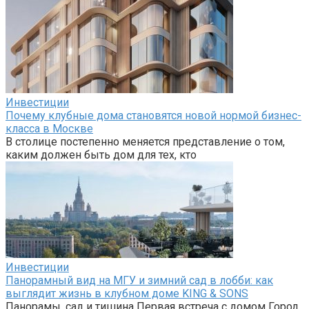
Инвестиции
Почему клубные дома становятся новой нормой бизнес-
класса в Москве
В столице постепенно меняется представление о том,
каким должен быть дом для тех, кто
Инвестиции
Панорамный вид на МГУ и зимний сад в лобби: как
выглядит жизнь в клубном доме KING & SONS
Панорамы, сад и тишина Первая встреча с домом Город