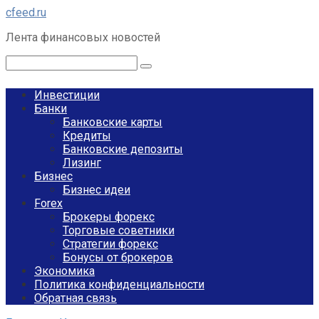
Перейти
cfeed.ru
к
Лента финансовых новостей
контенту
Поиск:
Инвестиции
Банки
Банковские карты
Кредиты
Банковские депозиты
Лизинг
Бизнес
Бизнес идеи
Forex
Брокеры форекс
Торговые советники
Стратегии форекс
Бонусы от брокеров
Экономика
Политика конфиденциальности
Обратная связь