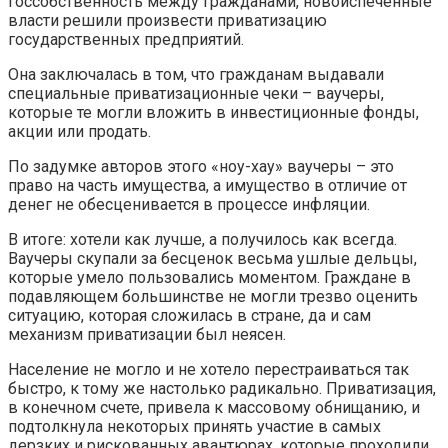
госсобственность между гражданами, новоиспеченные
власти решили произвести приватизацию
государственных предприятий.
Она заключалась в том, что гражданам выдавали
специальные приватизационные чеки – ваучеры,
которые те могли вложить в инвестиционные фонды,
акции или продать.
По задумке авторов этого «ноу-хау» ваучеры – это
право на часть имущества, а имущество в отличие от
денег не обесценивается в процессе инфляции.
В итоге: хотели как лучше, а получилось как всегда.
Ваучеры скупали за бесценок весьма ушлые дельцы,
которые умело пользовались моментом. Граждане в
подавляющем большинстве не могли трезво оценить
ситуацию, которая сложилась в стране, да и сам
механизм приватизации был неясен.
Население не могло и не хотело перестраиваться так
быстро, к тому же настолько радикально. Приватизация,
в конечном счете, привела к массовому обнищанию, и
подтолкнула некоторых принять участие в самых
дерзких и рискованных авантюрах, которые проходили