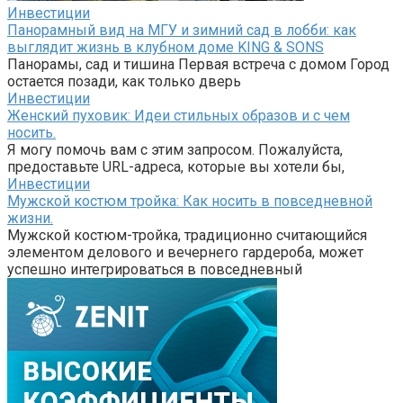
Инвестиции
Панорамный вид на МГУ и зимний сад в лобби: как
выглядит жизнь в клубном доме KING & SONS
Панорамы, сад и тишина Первая встреча с домом Город
остается позади, как только дверь
Инвестиции
Женский пуховик: Идеи стильных образов и с чем
носить.
Я могу помочь вам с этим запросом. Пожалуйста,
предоставьте URL-адреса, которые вы хотели бы,
Инвестиции
Мужской костюм тройка: Как носить в повседневной
жизни.
Мужской костюм-тройка, традиционно считающийся
элементом делового и вечернего гардероба, может
успешно интегрироваться в повседневный