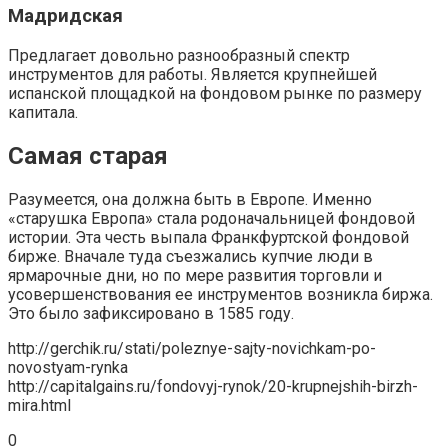
Мадридская
Предлагает довольно разнообразный спектр
инструментов для работы. Является крупнейшей
испанской площадкой на фондовом рынке по размеру
капитала.
Самая старая
Разумеется, она должна быть в Европе. Именно
«старушка Европа» стала родоначальницей фондовой
истории. Эта честь выпала Франкфуртской фондовой
бирже. Вначале туда съезжались купчие люди в
ярмарочные дни, но по мере развития торговли и
усовершенствования ее инструментов возникла биржа.
Это было зафиксировано в 1585 году.
http://gerchik.ru/stati/poleznye-sajty-novichkam-po-
novostyam-rynka
http://capitalgains.ru/fondovyj-rynok/20-krupnejshih-birzh-
mira.html
0