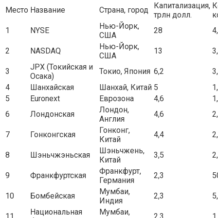
Капитализация,
К
Место
Название
Страна, город
трлн долл.
к
Нью-Йорк,
1
NYSE
28
4
США
Нью-Йорк,
2
NASDAQ
13
3
США
JPX (Токийская и
3
Токио, Япония
6,2
3
Осака)
4
Шанхайская
Шанхай, Китай
5
1
5
Euronext
Еврозона
4,6
1
Лондон,
6
Лондонская
4,6
2
Англия
Гонконг,
7
Гонконгская
4,4
2
Китай
Шэньчжень,
8
Шэньчжэньская
3,5
2
Китай
Франкфурт,
9
Франкфуртская
2,3
5
Германия
Мумбаи,
10
Бомбейская
2,3
5
Индия
Национальная
Мумбаи,
11
2,3
1