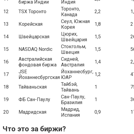
биржа Индии
Индия
Торонто,
12
ТSХ Торонто
2,2
1
Канада
Сеул, Южная
13
Корейская
1,8
2
Корея
Цюрих,
14
Швейцарская
1,5
2
Швейцария
Стокгольм,
15
NASDAQ Nordic
1,5
5
Швеция
Австралийская
Сидней,
16
1,4
2
фондовая биржа
Австралия
JSE
Йоханнесбург,
17
1,2
4
Йоханнесбургская
ЮАР
Тайбэй,
18
Тайваньская
1
7
Тайвань
Сан-Паулу,
19
ФБ Сан-Паулу
1
3
Бразилия
Мадрид,
20
Мадридская
0,9
1
Испания
Что это за биржи?