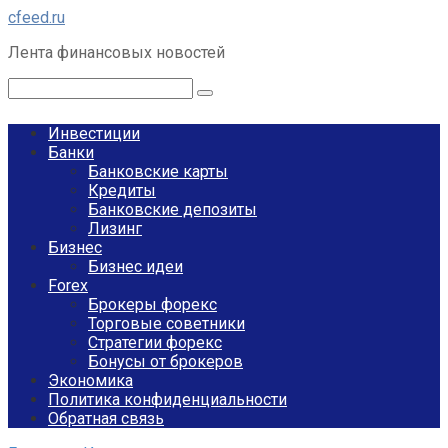
Перейти
cfeed.ru
к
Лента финансовых новостей
контенту
Поиск:
Инвестиции
Банки
Банковские карты
Кредиты
Банковские депозиты
Лизинг
Бизнес
Бизнес идеи
Forex
Брокеры форекс
Торговые советники
Стратегии форекс
Бонусы от брокеров
Экономика
Политика конфиденциальности
Обратная связь