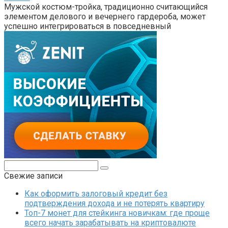
Мужской костюм-тройка, традиционно считающийся
элементом делового и вечернего гардероба, может
успешно интегрироваться в повседневный
Поиск:
Свежие записи
Как оформить залоговый кредит без
подтверждения дохода и не потерять квартиру
Топ-7 монет для стейкинга новичкам: где проще
всего начать зарабатывать на криптовалюте