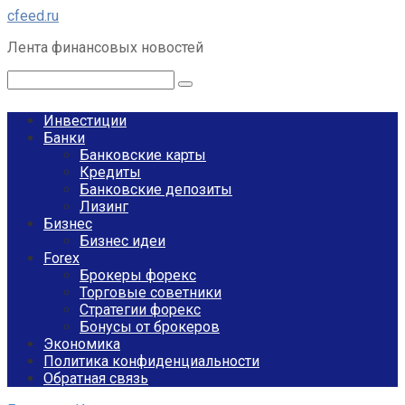
Перейти
cfeed.ru
к
Лента финансовых новостей
контенту
Поиск:
Инвестиции
Банки
Банковские карты
Кредиты
Банковские депозиты
Лизинг
Бизнес
Бизнес идеи
Forex
Брокеры форекс
Торговые советники
Стратегии форекс
Бонусы от брокеров
Экономика
Политика конфиденциальности
Обратная связь