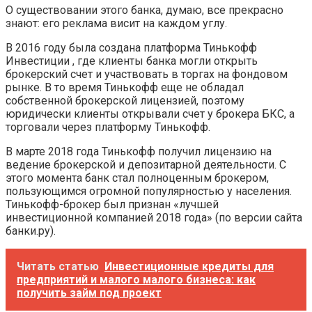
О существовании этого банка, думаю, все прекрасно
знают: его реклама висит на каждом углу.
В 2016 году была создана платформа Тинькофф
Инвестиции , где клиенты банка могли открыть
брокерский счет и участвовать в торгах на фондовом
рынке. В то время Тинькофф еще не обладал
собственной брокерской лицензией, поэтому
юридически клиенты открывали счет у брокера БКС, а
торговали через платформу Тинькофф.
В марте 2018 года Тинькофф получил лицензию на
ведение брокерской и депозитарной деятельности. С
этого момента банк стал полноценным брокером,
пользующимся огромной популярностью у населения.
Тинькофф-брокер был признан «лучшей
инвестиционной компанией 2018 года» (по версии сайта
банки.ру).
Читать статью
Инвестиционные кредиты для
предприятий и малого малого бизнеса: как
получить займ под проект