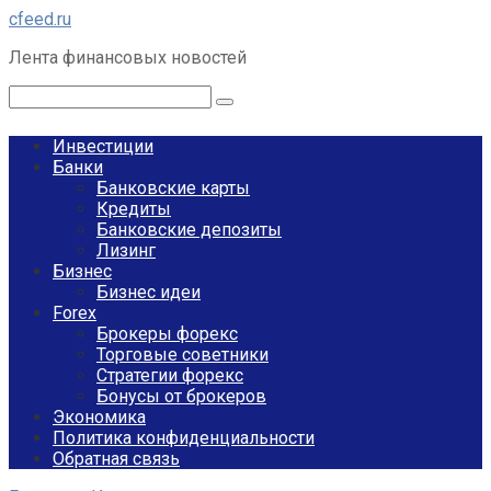
Перейти
cfeed.ru
к
Лента финансовых новостей
контенту
Поиск:
Инвестиции
Банки
Банковские карты
Кредиты
Банковские депозиты
Лизинг
Бизнес
Бизнес идеи
Forex
Брокеры форекс
Торговые советники
Стратегии форекс
Бонусы от брокеров
Экономика
Политика конфиденциальности
Обратная связь