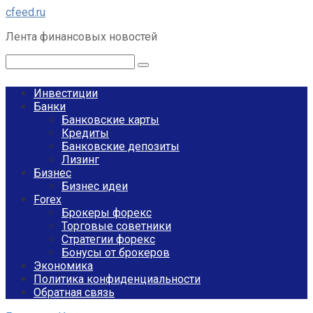
Перейти
cfeed.ru
к
Лента финансовых новостей
контенту
Поиск:
Инвестиции
Банки
Банковские карты
Кредиты
Банковские депозиты
Лизинг
Бизнес
Бизнес идеи
Forex
Брокеры форекс
Торговые советники
Стратегии форекс
Бонусы от брокеров
Экономика
Политика конфиденциальности
Обратная связь