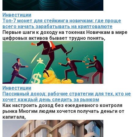
Инвестиции
Топ-7 монет для стейкинга новичкам: где проще
всего начать зарабатывать на криптовалюте
Первые шаги к доходу на токенах Новичкам в мире
цифровых активов бывает трудно понять,
Инвестиции
Пассивный доход: рабочие стратегии для тех, кто не
хочет каждый день следить за рынком
Как настроить доход без ежедневного контроля
рынка Многим людям хочется получать деньги от
капитала,