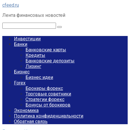
Перейти
cfeed.ru
к
Лента финансовых новостей
контенту
Поиск:
Инвестиции
Банки
Банковские карты
Кредиты
Банковские депозиты
Лизинг
Бизнес
Бизнес идеи
Forex
Брокеры форекс
Торговые советники
Стратегии форекс
Бонусы от брокеров
Экономика
Политика конфиденциальности
Обратная связь