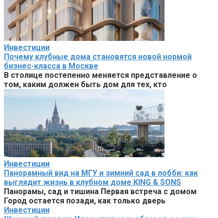
Инвестиции
Почему клубные дома становятся новой нормой
бизнес-класса в Москве
В столице постепенно меняется представление о
том, каким должен быть дом для тех, кто
Инвестиции
Панорамный вид на МГУ и зимний сад в лобби: как
выглядит жизнь в клубном доме KING & SONS
Панорамы, сад и тишина Первая встреча с домом
Город остается позади, как только дверь
Инвестиции