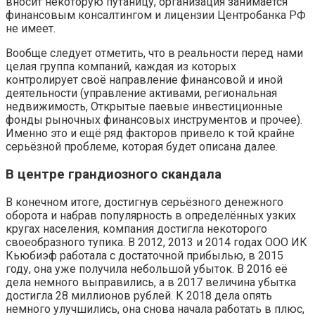
вносит некоторую путаницу, организация занимается
финансовым консалтингом и лицензии Центробанка РФ
не имеет.
Вообще следует отметить, что в реальности перед нами
целая группа компаний, каждая из которых
контролирует своё направление финансовой и иной
деятельности (управление активами, региональная
недвижимость, Открытые паевые инвестиционные
фонды рыночных финансовых инструментов и прочее).
Именно это и ещё ряд факторов привело к той крайне
серьёзной проблеме, которая будет описана далее.
В центре грандиозного скандала
В конечном итоге, достигнув серьёзного денежного
оборота и набрав популярность в определённых узких
кругах населения, компания достигла некоторого
своеобразного тупика. В 2012, 2013 и 2014 годах ООО ИК
Кьюбиэф работала с достаточной прибылью, в 2015
году, она уже получила небольшой убыток. В 2016 её
дела немного выправились, а в 2017 величина убытка
достигла 28 миллионов рублей. К 2018 дела опять
немного улучшились, она снова начала работать в плюс,