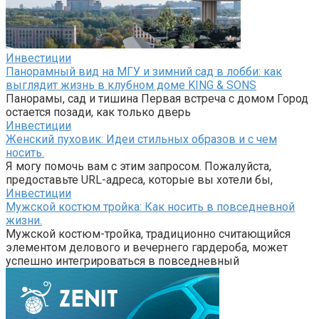
Инвестиции
Панорамный вид на МГУ и зимний сад в лобби: как
выглядит жизнь в клубном доме KING & SONS
Панорамы, сад и тишина Первая встреча с домом Город
остается позади, как только дверь
Инвестиции
Женский пуховик: Идеи стильных образов и с чем
носить.
Я могу помочь вам с этим запросом. Пожалуйста,
предоставьте URL-адреса, которые вы хотели бы,
Инвестиции
Мужской костюм тройка: Как носить в повседневной
жизни.
Мужской костюм-тройка, традиционно считающийся
элементом делового и вечернего гардероба, может
успешно интегрироваться в повседневный