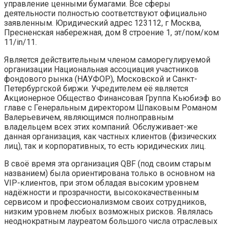
управление ценными бумагами. Все сферы
деятельности полностью соответствуют официально
заявленным. Юридический адрес 123112, г Москва,
Пресненская набережная, дом 8 строение 1, эт/пом/ком
11/in/11.
Является действительным членом саморегулируемой
организации Национальная ассоциация участников
фондового рынка (НАУФОР), Московской и Санкт-
Петербургской биржи. Учредителем её является
Акционерное Общество Финансовая Группа Кьюбиэф во
главе с Генеральным директором Шпаковым Романом
Валерьевичем, являющимся полноправным
владельцем всех этих компаний. Обслуживает-же
данная организация, как частных клиентов (физических
лиц), так и корпоративных, то есть юридических лиц.
В своё время эта организация QBF (под своим старым
названием) была ориентирована только в основном на
VIP-клиентов, при этом обладая высоким уровнем
надёжности и прозрачности, высококачественным
сервисом и профессионализмом своих сотрудников,
низким уровнем любых возможных рисков. Являлась
неоднократным лауреатом большого числа отраслевых