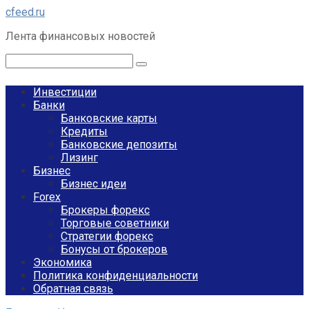
Перейти
cfeed.ru
к
Лента финансовых новостей
контенту
Поиск:
Инвестиции
Банки
Банковские карты
Кредиты
Банковские депозиты
Лизинг
Бизнес
Бизнес идеи
Forex
Брокеры форекс
Торговые советники
Стратегии форекс
Бонусы от брокеров
Экономика
Политика конфиденциальности
Обратная связь