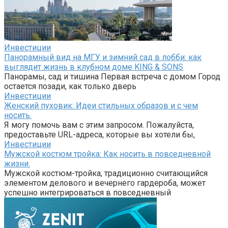
Инвестиции
Панорамный вид на МГУ и зимний сад в лобби: как
выглядит жизнь в клубном доме KING & SONS
Панорамы, сад и тишина Первая встреча с домом Город
остается позади, как только дверь
Инвестиции
Женский пуховик: Идеи стильных образов и с чем
носить.
Я могу помочь вам с этим запросом. Пожалуйста,
предоставьте URL-адреса, которые вы хотели бы,
Инвестиции
Мужской костюм тройка: Как носить в повседневной
жизни.
Мужской костюм-тройка, традиционно считающийся
элементом делового и вечернего гардероба, может
успешно интегрироваться в повседневный