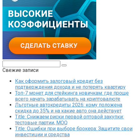
Поиск:
Свежие записи
Как оформить залоговый кредит без
подтверждения дохода и не потерять квартиру
Топ-7 монет для стейкинга новичкам: где проще
всего начать зарабатывать на криптовалюте
Льготные автокредиты 2026: кому положена
скидка до 35% и на какие авто она действует
Title: Снижаем риски первой оптовой закупки:
тестовые партии, MOQ
Title: Ошибки при выборе брокера: Защитите свои
инвестиции и средства