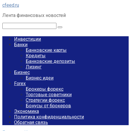
Перейти
cfeed.ru
к
Лента финансовых новостей
контенту
Поиск:
Инвестиции
Банки
Банковские карты
Кредиты
Банковские депозиты
Лизинг
Бизнес
Бизнес идеи
Forex
Брокеры форекс
Торговые советники
Стратегии форекс
Бонусы от брокеров
Экономика
Политика конфиденциальности
Обратная связь