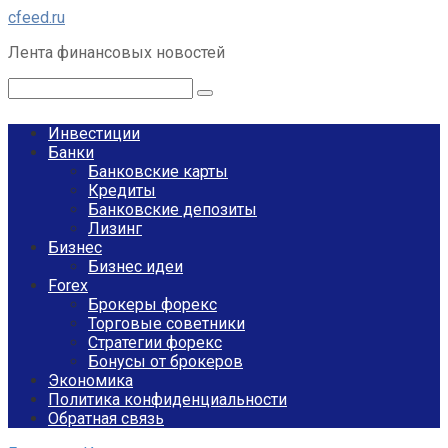
Перейти
cfeed.ru
к
Лента финансовых новостей
контенту
Поиск:
Инвестиции
Банки
Банковские карты
Кредиты
Банковские депозиты
Лизинг
Бизнес
Бизнес идеи
Forex
Брокеры форекс
Торговые советники
Стратегии форекс
Бонусы от брокеров
Экономика
Политика конфиденциальности
Обратная связь