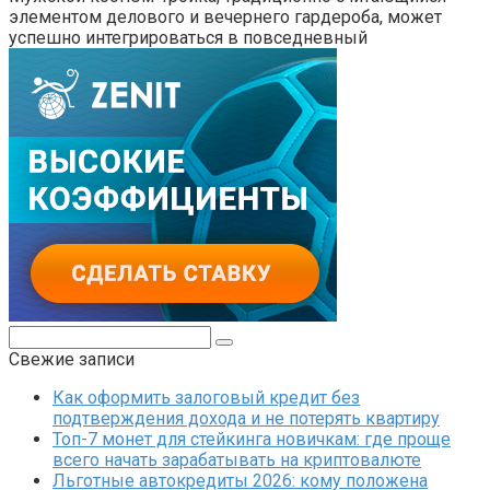
элементом делового и вечернего гардероба, может
успешно интегрироваться в повседневный
Поиск:
Свежие записи
Как оформить залоговый кредит без
подтверждения дохода и не потерять квартиру
Топ-7 монет для стейкинга новичкам: где проще
всего начать зарабатывать на криптовалюте
Льготные автокредиты 2026: кому положена