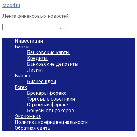
Перейти
cfeed.ru
к
Лента финансовых новостей
контенту
Поиск:
Инвестиции
Банки
Банковские карты
Кредиты
Банковские депозиты
Лизинг
Бизнес
Бизнес идеи
Forex
Брокеры форекс
Торговые советники
Стратегии форекс
Бонусы от брокеров
Экономика
Политика конфиденциальности
Обратная связь