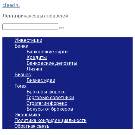
Перейти
cfeed.ru
к
Лента финансовых новостей
контенту
Поиск:
Инвестиции
Банки
Банковские карты
Кредиты
Банковские депозиты
Лизинг
Бизнес
Бизнес идеи
Forex
Брокеры форекс
Торговые советники
Стратегии форекс
Бонусы от брокеров
Экономика
Политика конфиденциальности
Обратная связь