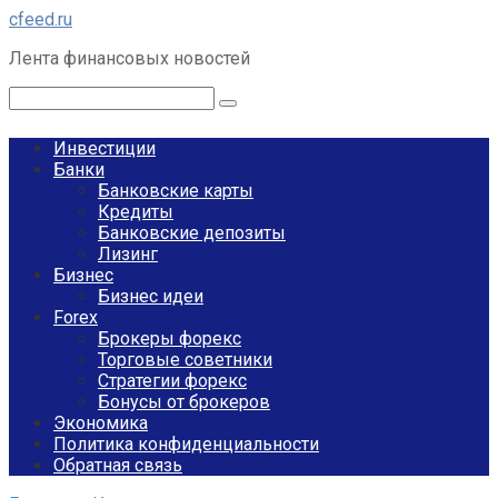
Перейти
cfeed.ru
к
Лента финансовых новостей
контенту
Поиск:
Инвестиции
Банки
Банковские карты
Кредиты
Банковские депозиты
Лизинг
Бизнес
Бизнес идеи
Forex
Брокеры форекс
Торговые советники
Стратегии форекс
Бонусы от брокеров
Экономика
Политика конфиденциальности
Обратная связь