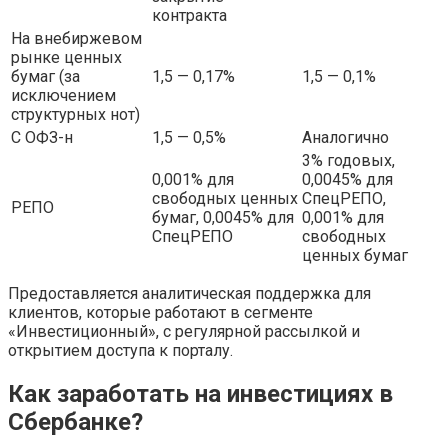
контракта
На внебиржевом
рынке ценных
бумаг (за
1,5 — 0,17%
1,5 — 0,1%
исключением
структурных нот)
С ОФЗ-н
1,5 — 0,5%
Аналогично
3% годовых,
0,001% для
0,0045% для
свободных ценных
СпецРЕПО,
РЕПО
бумаг, 0,0045% для
0,001% для
СпецРЕПО
свободных
ценных бумаг
Предоставляется аналитическая поддержка для
клиентов, которые работают в сегменте
«Инвестиционный», с регулярной рассылкой и
открытием доступа к порталу.
Как заработать на инвестициях в
Сбербанке?