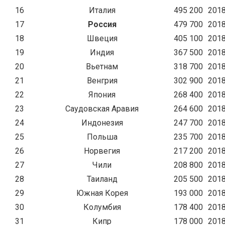
16
Италия
495 200
201
17
Россия
479 700
201
18
Швеция
405 100
201
19
Индия
367 500
201
20
Вьетнам
318 700
201
21
Венгрия
302 900
201
22
Япония
268 400
201
23
Саудовская Аравия
264 600
201
24
Индонезия
247 700
201
25
Польша
235 700
201
26
Норвегия
217 200
201
27
Чили
208 800
201
28
Таиланд
205 500
201
29
Южная Корея
193 000
201
30
Колумбия
178 400
201
31
Кипр
178 000
201