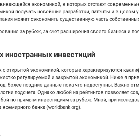
ивающейся экономикой, в которых отстают современные т
кой получать новейшие разработки, патенты и в целом ус
ания может сэкономить существенную часть собственных с
ование за рубеж, за счет расширения своего бизнеса и п
х иностранных инвестиций
с открытой экономикой, которые характеризуются квалиф
 жестко регулируемой и закрытой экономикой. Ниже я прив
од, более поздние данные пока что недоступны. Важно от
одологии подсчета. Однако любой из рейтингов позволяет с
обой по прямым инвестициям за рубеж. Мной, при исcлед
 всемирного банка (worldbank.org).
7