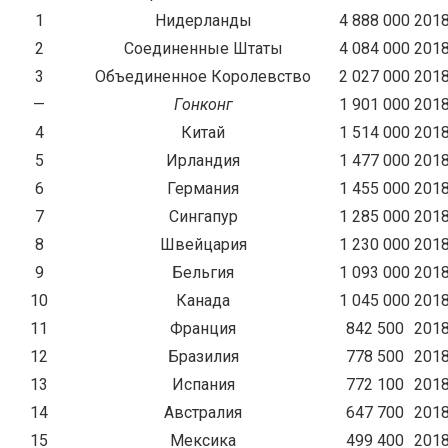
1
Нидерланды
4 888 000
201
2
Соединенные Штаты
4 084 000
201
3
Объединенное Королевство
2 027 000
201
—
Гонконг
1 901 000
201
4
Китай
1 514 000
201
5
Ирландия
1 477 000
201
6
Германия
1 455 000
201
7
Сингапур
1 285 000
201
8
Швейцария
1 230 000
201
9
Бельгия
1 093 000
201
10
Канада
1 045 000
201
11
Франция
842 500
201
12
Бразилия
778 500
201
13
Испания
772 100
201
14
Австралия
647 700
201
15
Мексика
499 400
201