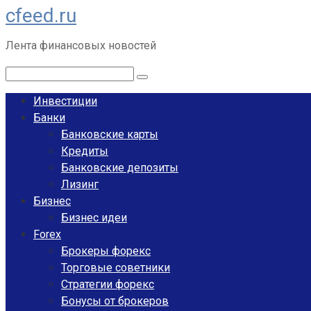
cfeed.ru
Перейти
к
Лента финансовых новостей
контенту
Поиск:
Инвестиции
Банки
Банковские карты
Кредиты
Банковские депозиты
Лизинг
Бизнес
Бизнес идеи
Forex
Брокеры форекс
Торговые советники
Стратегии форекс
Бонусы от брокеров