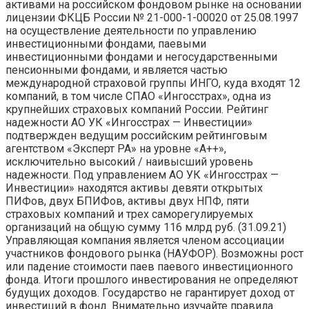
активами на российском фондовом рынке на основании
лицензии ФКЦБ России № 21-000-1-00020 от 25.08.1997
на осуществление деятельности по управлению
инвестиционными фондами, паевыми
инвестиционными фондами и негосударственными
пенсионными фондами, и является частью
международной страховой группы ИНГО, куда входят 12
компаний, в том числе СПАО «Ингосстрах», одна из
крупнейших страховых компаний России. Рейтинг
надежности АО УК «Ингосстрах — Инвестиции»
подтвержден ведущим российским рейтинговым
агентством «Эксперт РА» на уровне «A++»,
исключительно высокий / наивысший уровень
надежности. Под управлением АО УК «Ингосстрах —
Инвестиции» находятся активы девяти открытых
ПИФов, двух БПИФов, активы двух НПФ, пяти
страховых компаний и трех саморегулируемых
организаций на общую сумму 116 млрд руб. (31.09.21)
Управляющая компания является членом ассоциации
участников фондового рынка (НАУФОР). Возможны рост
или падение стоимости паев паевого инвестиционного
фонда. Итоги прошлого инвестирования не определяют
будущих доходов. Государство не гарантирует доход от
инвестиций в фонд. Внимательно изучайте правила