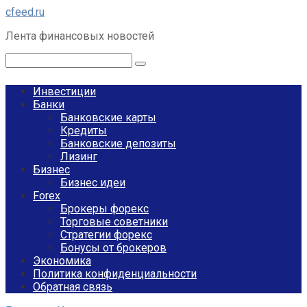
Перейти
cfeed.ru
к
Лента финансовых новостей
контенту
Поиск:
Инвестиции
Банки
Банковские карты
Кредиты
Банковские депозиты
Лизинг
Бизнес
Бизнес идеи
Forex
Брокеры форекс
Торговые советники
Стратегии форекс
Бонусы от брокеров
Экономика
Политика конфиденциальности
Обратная связь