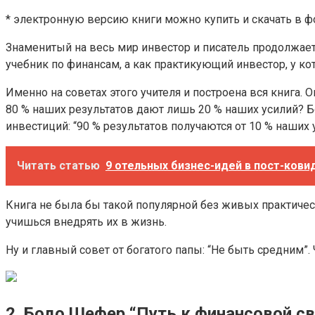
* электронную версию книги можно купить и скачать в форма
Знаменитый на весь мир инвестор и писатель продолжает
учебник по финансам, а как практикующий инвестор, у ко
Именно на советах этого учителя и построена вся книга.
80 % наших результатов дают лишь 20 % наших усилий? Бо
инвестиций: “90 % результатов получаются от 10 % наших 
Читать статью
9 отельных бизнес-идей в пост-кови
Книга не была бы такой популярной без живых практичес
учишься внедрять их в жизнь.
Ну и главный совет от богатого папы: “Не быть средним”
2. Бодо Шефер “Путь к финансовой с