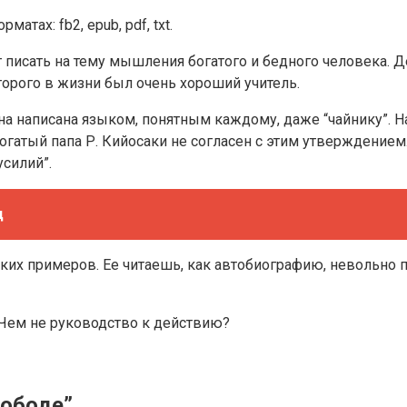
тах: fb2, epub, pdf, txt.
 писать на тему мышления богатого и бедного человека. Д
торого в жизни был очень хороший учитель.
 Она написана языком, понятным каждому, даже “чайнику”.
гатый папа Р. Кийосаки не согласен с этим утверждением.
усилий”.
д
ких примеров. Ее читаешь, как автобиографию, невольно 
. Чем не руководство к действию?
вободе”