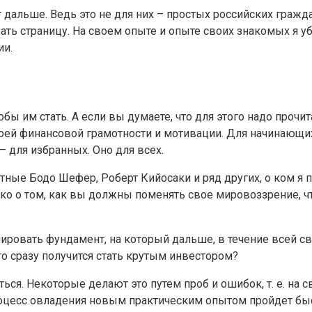
 дальше. Ведь это не для них – простых российских гражда
ть страницу. На своем опыте и опыте своих знакомых я уб
ии.
бы им стать. А если вы думаете, что для этого надо прочит
оей финансовой грамотности и мотивации. Для начинающих
 для избранных. Оно для всех.
е Бодо Шефер, Роберт Кийосаки и ряд других, о ком я пи
ько о том, как вы должны поменять свое мировоззрение, ч
ровать фундамент, на который дальше, в течение всей с
о сразу получится стать крутым инвестором?
ся. Некоторые делают это путем проб и ошибок, т. е. на с
процесс овладения новым практическим опытом пройдет бы