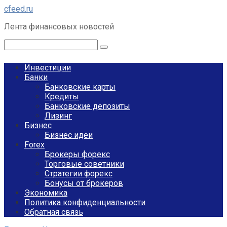
Перейти
cfeed.ru
к
Лента финансовых новостей
контенту
Поиск:
Инвестиции
Банки
Банковские карты
Кредиты
Банковские депозиты
Лизинг
Бизнес
Бизнес идеи
Forex
Брокеры форекс
Торговые советники
Стратегии форекс
Бонусы от брокеров
Экономика
Политика конфиденциальности
Обратная связь