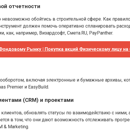
ой отчетности
го невозможно обойтись в строительной сфере. Как прави
нструмент должен помочь оперативно спланировать расхо
 как, например, Визардсофт, Смета.RU, PayPanther.
 Фондовому Рынку | Покупка акций Физическому лицу на
ооборотом, включая электронные и бумажные архивы, кот
s Premier и EasyBuild.
иентами (CRM) и проектами
клиентов, обновлять статусы по взаимодействию с ними,
тся в том, что они дают возможность отслеживать прогре
 & Marketing.