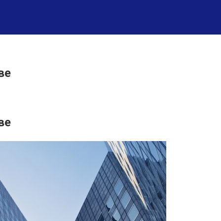
ве
ве