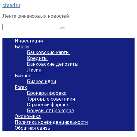
Перейти
cfeed.ru
к
Лента финансовых новостей
контенту
Поиск:
Инвестиции
Банки
Банковские карты
Кредиты
Банковские депозиты
Лизинг
Бизнес
Бизнес идеи
Forex
Брокеры форекс
Торговые советники
Стратегии форекс
Бонусы от брокеров
Экономика
Политика конфиденциальности
Обратная связь