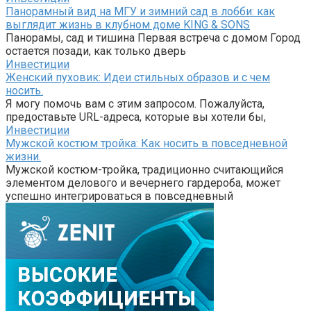
Панорамный вид на МГУ и зимний сад в лобби: как
выглядит жизнь в клубном доме KING & SONS
Панорамы, сад и тишина Первая встреча с домом Город
остается позади, как только дверь
Инвестиции
Женский пуховик: Идеи стильных образов и с чем
носить.
Я могу помочь вам с этим запросом. Пожалуйста,
предоставьте URL-адреса, которые вы хотели бы,
Инвестиции
Мужской костюм тройка: Как носить в повседневной
жизни.
Мужской костюм-тройка, традиционно считающийся
элементом делового и вечернего гардероба, может
успешно интегрироваться в повседневный