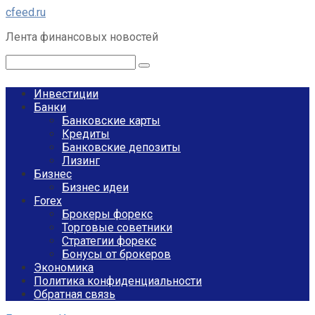
Перейти
cfeed.ru
к
Лента финансовых новостей
контенту
Поиск:
Инвестиции
Банки
Банковские карты
Кредиты
Банковские депозиты
Лизинг
Бизнес
Бизнес идеи
Forex
Брокеры форекс
Торговые советники
Стратегии форекс
Бонусы от брокеров
Экономика
Политика конфиденциальности
Обратная связь