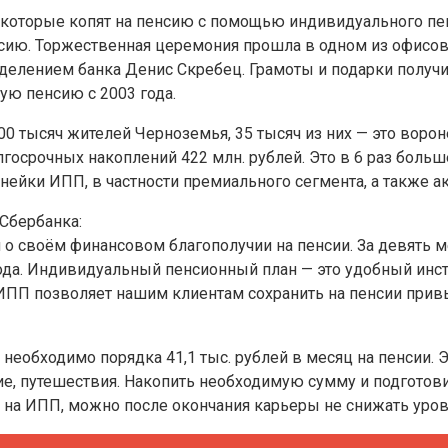
оторые копят на пенсию с помощью индивидуального пенс
сию. Торжественная церемония прошла в одном из офисов
елением банка Денис Скребец. Грамоты и подарки получи
ую пенсию с 2003 года.
 тысяч жителей Черноземья, 35 тысяч из них — это ворон
госрочных накоплений 422 млн. рублей. Это в 6 раз больш
ейки ИПП, в частности премиального сегмента, а также а
Сбербанка:
своём финансовом благополучии на пенсии. За девять ме
ода. Индивидуальный пенсионный план — это удобный инст
 ИПП позволяет нашим клиентам сохранить на пенсии при
обходимо порядка 41,1 тыс. рублей в месяц на пенсии. Эт
е, путешествия. Накопить необходимую сумму и подготови
на ИПП, можно после окончания карьеры не снижать урове