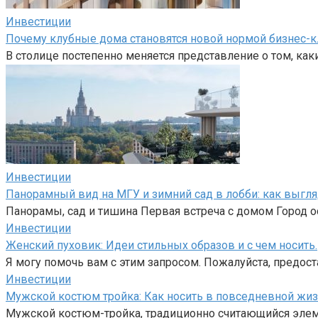
Инвестиции
Почему клубные дома становятся новой нормой бизнес-к
В столице постепенно меняется представление о том, как
Инвестиции
Панорамный вид на МГУ и зимний сад в лобби: как выгл
Панорамы, сад и тишина Первая встреча с домом Город ос
Инвестиции
Женский пуховик: Идеи стильных образов и с чем носить.
Я могу помочь вам с этим запросом. Пожалуйста, предост
Инвестиции
Мужской костюм тройка: Как носить в повседневной жиз
Мужской костюм-тройка, традиционно считающийся элем