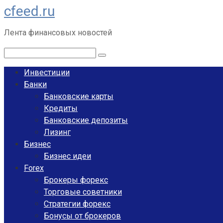
cfeed.ru
Перейти
к
Лента финансовых новостей
контенту
Поиск:
Инвестиции
Банки
Банковские карты
Кредиты
Банковские депозиты
Лизинг
Бизнес
Бизнес идеи
Forex
Брокеры форекс
Торговые советники
Стратегии форекс
Бонусы от брокеров