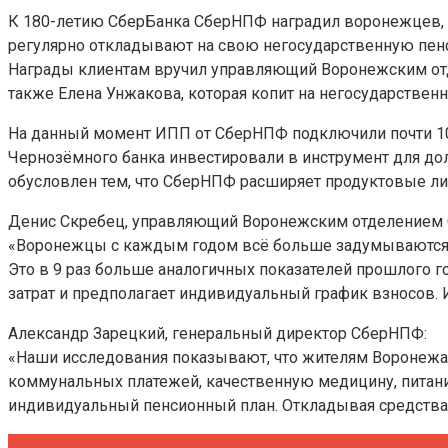
К 180-летию СберБанка СберНПФ наградил воронежцев, к
регулярно откладывают на свою негосударственную пен
Награды клиентам вручил управляющий Воронежским отд
также Елена Унжакова, которая копит на негосударственн
На данный момент ИПП от СберНПФ подключили почти 100
Чернозёмного банка инвестировали в инструмент для дол
обусловлен тем, что СберНПФ расширяет продуктовые лин
Денис Скребец, управляющий Воронежским отделением 
«Воронежцы с каждым годом всё больше задумываются о 
Это в 9 раз больше аналогичных показателей прошлого г
затрат и предполагает индивидуальный график взносов.
Александр Зарецкий, генеральный директор СберНПФ:
«Наши исследования показывают, что жителям Воронежа не
коммунальных платежей, качественную медицину, питани
индивидуальный пенсионный план. Откладывая средства 