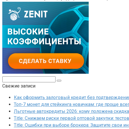
Поиск:
Свежие записи
Как оформить залоговый кредит без подтверждения 
Топ-7 монет для стейкинга новичкам: где проще все
Льготные автокредиты 2026: кому положена скидка 
Title: Снижаем риски первой оптовой закупки: тесто
Title: Ошибки при выборе брокера: Защитите свои и